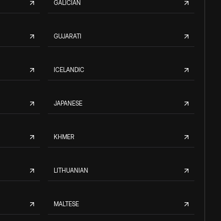
GALICIAN
GUJARATI
ICELANDIC
JAPANESE
KHMER
LITHUANIAN
MALTESE