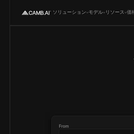
ソリューション
モデル
リソース
価
From