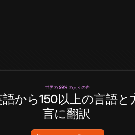
世界の 99% の人々の声
英語から150以上の言語と
言に翻訳