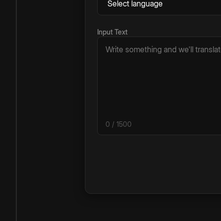
Input Text
0
/ 1500