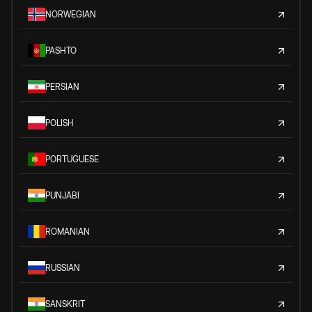
NORWEGIAN
PASHTO
PERSIAN
POLISH
PORTUGUESE
PUNJABI
ROMANIAN
RUSSIAN
SANSKRIT