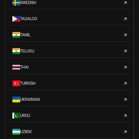
SWEDISH
TAGALOG
TAMIL
TELUGU
THAI
TURKISH
UKRAINIAN
URDU
UZBEK