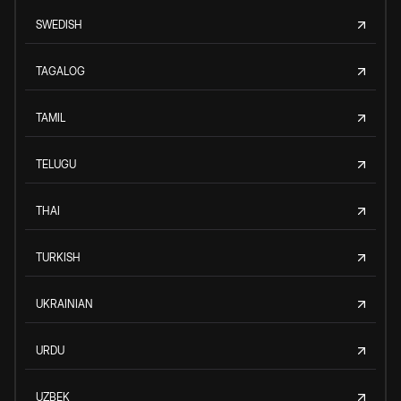
SWEDISH
TAGALOG
TAMIL
TELUGU
THAI
TURKISH
UKRAINIAN
URDU
UZBEK