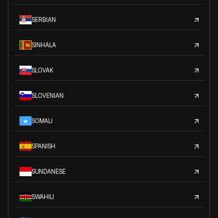
SERBIAN
SINHALA
SLOVAK
SLOVENIAN
SOMALI
SPANISH
SUNDANESE
SWAHILI