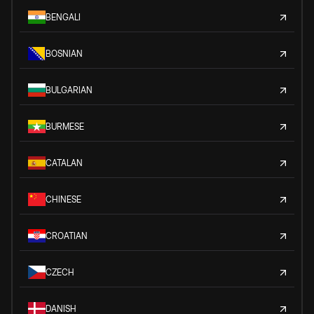
BENGALI
BOSNIAN
BULGARIAN
BURMESE
CATALAN
CHINESE
CROATIAN
CZECH
DANISH