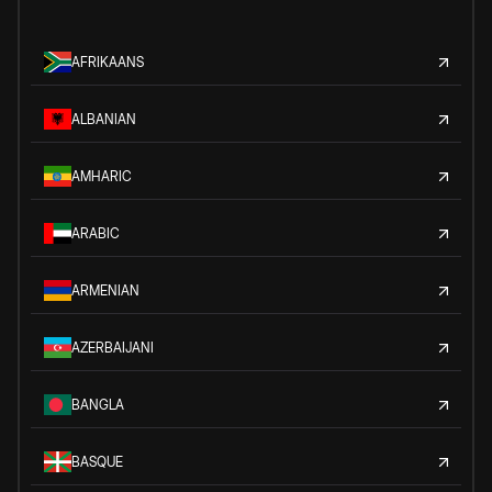
AFRIKAANS
ALBANIAN
AMHARIC
ARABIC
ARMENIAN
AZERBAIJANI
BANGLA
BASQUE