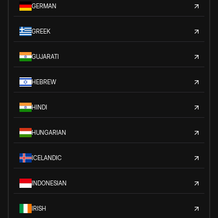
GERMAN
GREEK
GUJARATI
HEBREW
HINDI
HUNGARIAN
ICELANDIC
INDONESIAN
IRISH