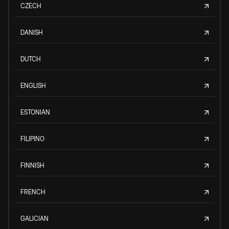
CZECH
DANISH
DUTCH
ENGLISH
ESTONIAN
FILIPINO
FINNISH
FRENCH
GALICIAN