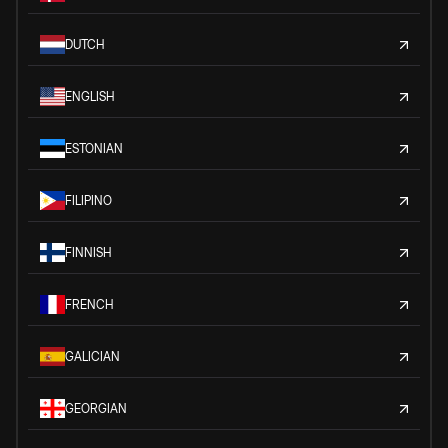
DUTCH
ENGLISH
ESTONIAN
FILIPINO
FINNISH
FRENCH
GALICIAN
GEORGIAN