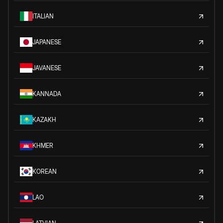
ITALIAN
JAPANESE
JAVANESE
KANNADA
KAZAKH
KHMER
KOREAN
LAO