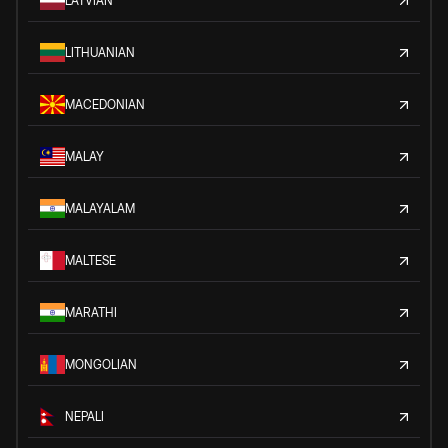
LATVIAN
LITHUANIAN
MACEDONIAN
MALAY
MALAYALAM
MALTESE
MARATHI
MONGOLIAN
NEPALI