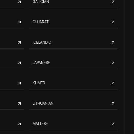
GALICIAN
GUJARATI
ICELANDIC
JAPANESE
KHMER
LITHUANIAN
MALTESE