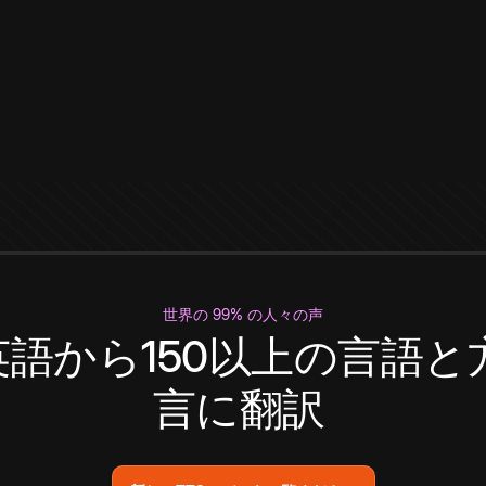
世界の 99% の人々の声
英語から150以上の言語と
言に翻訳