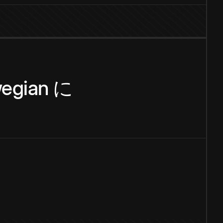
egian
に