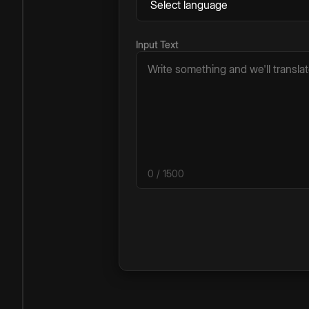
Input Text
0
/ 1500