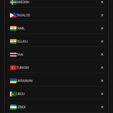
SWEDISH
TAGALOG
TAMIL
TELUGU
THAI
TURKISH
UKRAINIAN
URDU
UZBEK