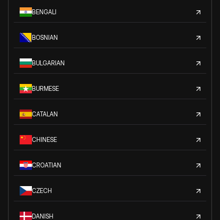
BENGALI
BOSNIAN
BULGARIAN
BURMESE
CATALAN
CHINESE
CROATIAN
CZECH
DANISH