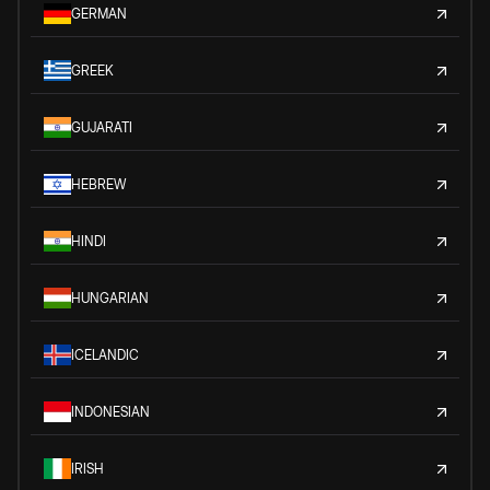
GERMAN
GREEK
GUJARATI
HEBREW
HINDI
HUNGARIAN
ICELANDIC
INDONESIAN
IRISH