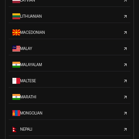
LATVIAN
LITHUANIAN
MACEDONIAN
MALAY
MALAYALAM
MALTESE
MARATHI
MONGOLIAN
NEPALI