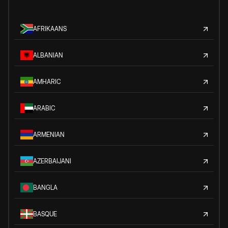
AFRIKAANS
ALBANIAN
AMHARIC
ARABIC
ARMENIAN
AZERBAIJANI
BANGLA
BASQUE