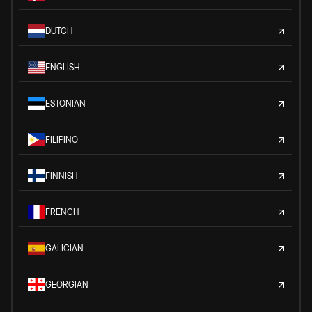
DUTCH
ENGLISH
ESTONIAN
FILIPINO
FINNISH
FRENCH
GALICIAN
GEORGIAN