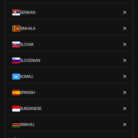
SERBIAN
SINHALA
SLOVAK
SLOVENIAN
SOMALI
SPANISH
SUNDANESE
SWAHILI