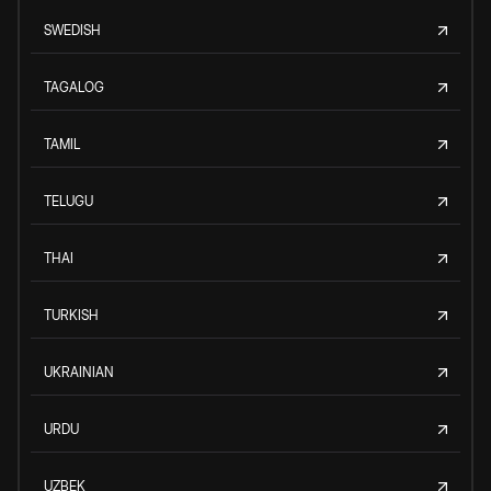
SWEDISH
TAGALOG
TAMIL
TELUGU
THAI
TURKISH
UKRAINIAN
URDU
UZBEK