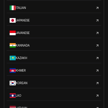
ITALIAN
JAPANESE
JAVANESE
KANNADA
KAZAKH
KHMER
KOREAN
LAO