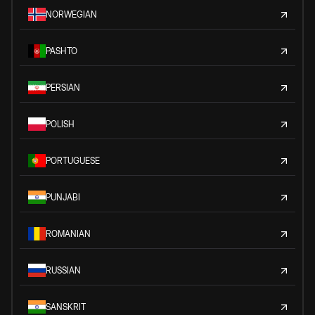
NORWEGIAN
PASHTO
PERSIAN
POLISH
PORTUGUESE
PUNJABI
ROMANIAN
RUSSIAN
SANSKRIT