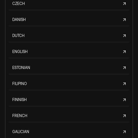
CZECH
DANISH
DUTCH
ENGLISH
ESTONIAN
FILIPINO
FINNISH
FRENCH
GALICIAN