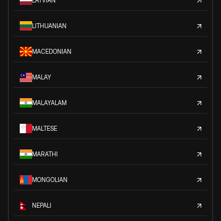
LATVIAN
LITHUANIAN
MACEDONIAN
MALAY
MALAYALAM
MALTESE
MARATHI
MONGOLIAN
NEPALI