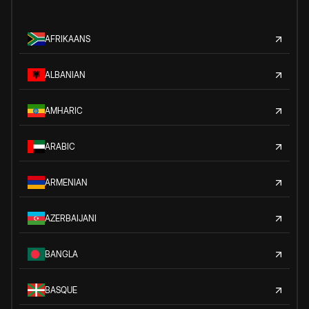
AFRIKAANS
ALBANIAN
AMHARIC
ARABIC
ARMENIAN
AZERBAIJANI
BANGLA
BASQUE