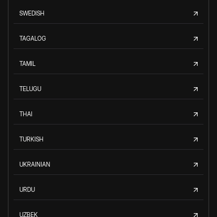
SWEDISH
TAGALOG
TAMIL
TELUGU
THAI
TURKISH
UKRAINIAN
URDU
UZBEK