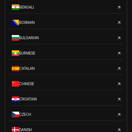
BENGALI
BOSNIAN
BULGARIAN
BURMESE
CATALAN
CHINESE
CROATIAN
CZECH
DANISH