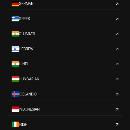
GERMAN
GREEK
GUJARATI
HEBREW
HINDI
HUNGARIAN
ICELANDIC
INDONESIAN
IRISH