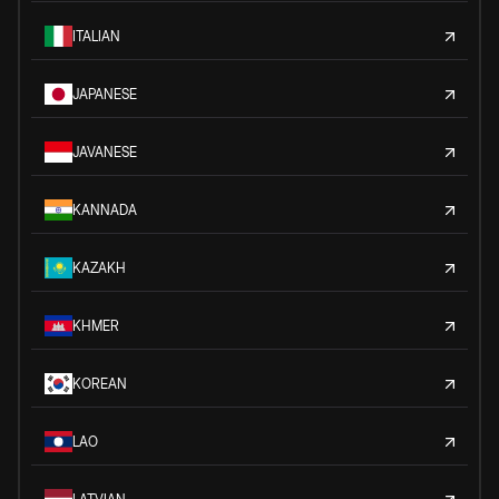
ITALIAN
JAPANESE
JAVANESE
KANNADA
KAZAKH
KHMER
KOREAN
LAO