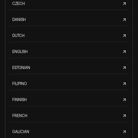
CZECH
DANISH
DUTCH
ENGLISH
ESTONIAN
FILIPINO
FINNISH
FRENCH
GALICIAN