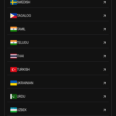
SWEDISH
TAGALOG
TAMIL
TELUGU
THAI
TURKISH
UKRAINIAN
URDU
UZBEK