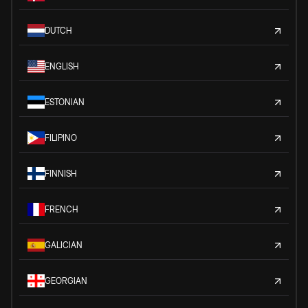
DUTCH
ENGLISH
ESTONIAN
FILIPINO
FINNISH
FRENCH
GALICIAN
GEORGIAN