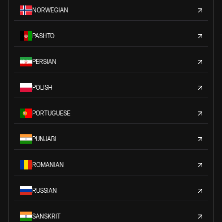
NORWEGIAN
PASHTO
PERSIAN
POLISH
PORTUGUESE
PUNJABI
ROMANIAN
RUSSIAN
SANSKRIT