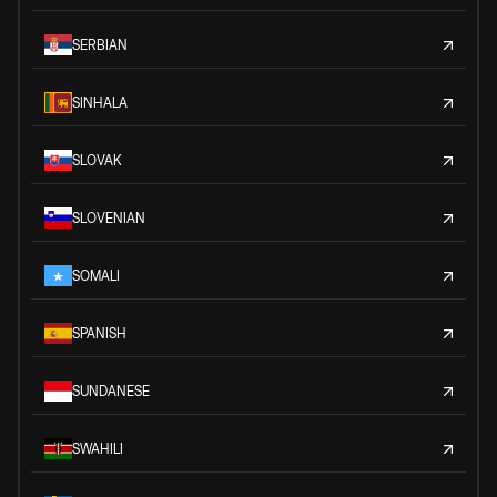
SERBIAN
SINHALA
SLOVAK
SLOVENIAN
SOMALI
SPANISH
SUNDANESE
SWAHILI