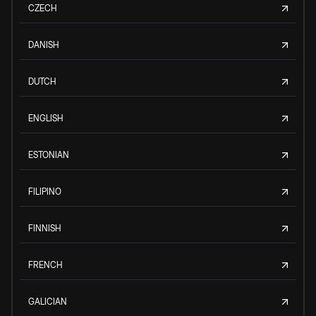
CZECH
DANISH
DUTCH
ENGLISH
ESTONIAN
FILIPINO
FINNISH
FRENCH
GALICIAN