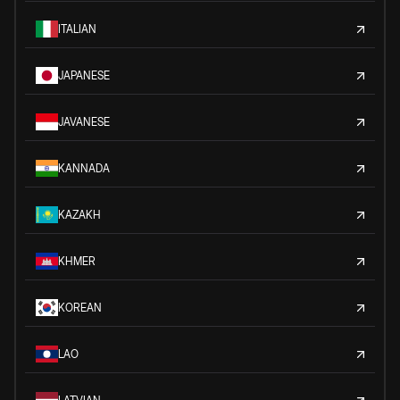
ITALIAN
JAPANESE
JAVANESE
KANNADA
KAZAKH
KHMER
KOREAN
LAO