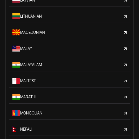
LATVIAN
LITHUANIAN
MACEDONIAN
MALAY
MALAYALAM
MALTESE
MARATHI
MONGOLIAN
NEPALI