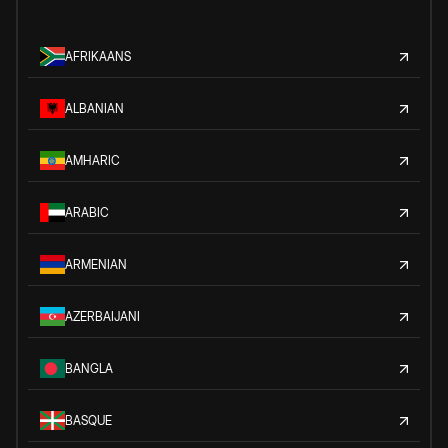
AFRIKAANS
ALBANIAN
AMHARIC
ARABIC
ARMENIAN
AZERBAIJANI
BANGLA
BASQUE