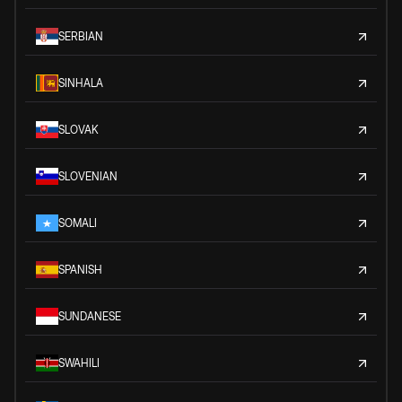
SERBIAN
SINHALA
SLOVAK
SLOVENIAN
SOMALI
SPANISH
SUNDANESE
SWAHILI