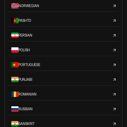
NORWEGIAN
PASHTO
PERSIAN
POLISH
PORTUGUESE
PUNJABI
ROMANIAN
RUSSIAN
SANSKRIT