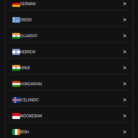
GERMAN
GREEK
GUJARATI
HEBREW
HINDI
HUNGARIAN
ICELANDIC
INDONESIAN
IRISH