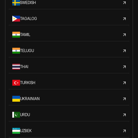
SWEDISH
TAGALOG
TAMIL
TELUGU
THAI
TURKISH
UKRAINIAN
URDU
UZBEK