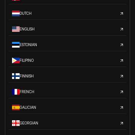
DUTCH
ENGLISH
ESTONIAN
FILIPINO
FINNISH
FRENCH
GALICIAN
GEORGIAN