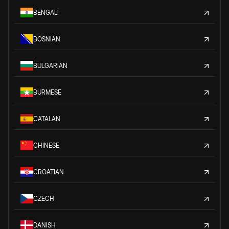
BENGALI
BOSNIAN
BULGARIAN
BURMESE
CATALAN
CHINESE
CROATIAN
CZECH
DANISH