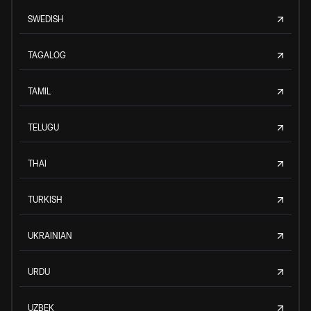
SWEDISH
TAGALOG
TAMIL
TELUGU
THAI
TURKISH
UKRAINIAN
URDU
UZBEK