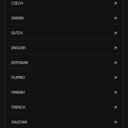
CZECH
DANISH
DUTCH
ENGLISH
ESTONIAN
FILIPINO
FINNISH
FRENCH
GALICIAN