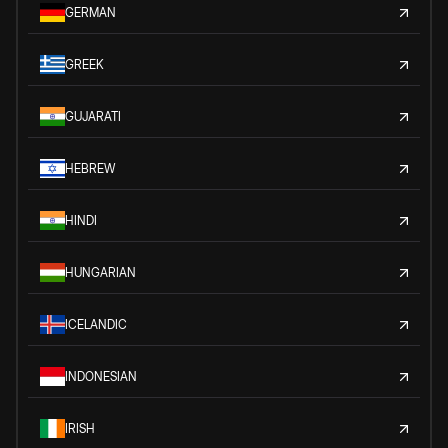
GERMAN
GREEK
GUJARATI
HEBREW
HINDI
HUNGARIAN
ICELANDIC
INDONESIAN
IRISH