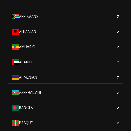
AFRIKAANS
ALBANIAN
AMHARIC
ARABIC
ARMENIAN
AZERBAIJANI
BANGLA
BASQUE