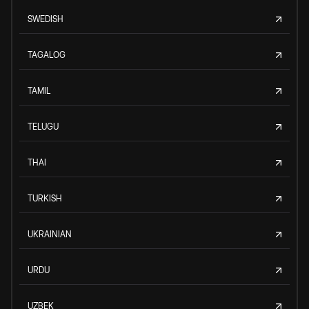
SWEDISH
TAGALOG
TAMIL
TELUGU
THAI
TURKISH
UKRAINIAN
URDU
UZBEK