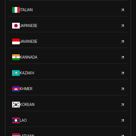
ITALIAN
JAPANESE
JAVANESE
KANNADA
KAZAKH
KHMER
KOREAN
LAO