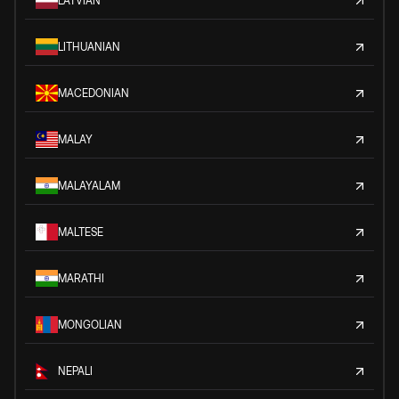
LATVIAN
LITHUANIAN
MACEDONIAN
MALAY
MALAYALAM
MALTESE
MARATHI
MONGOLIAN
NEPALI