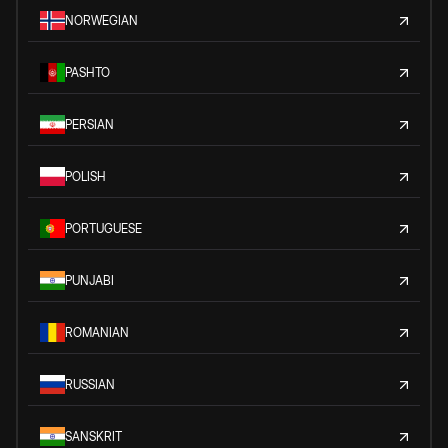
NORWEGIAN
PASHTO
PERSIAN
POLISH
PORTUGUESE
PUNJABI
ROMANIAN
RUSSIAN
SANSKRIT