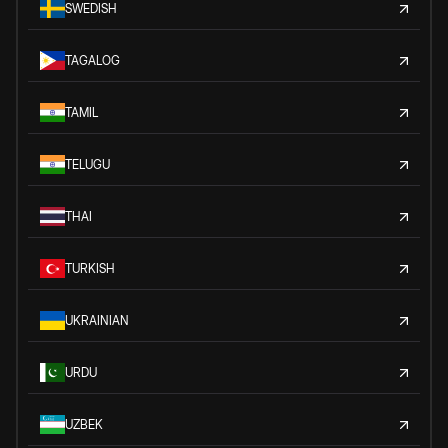
SWEDISH
TAGALOG
TAMIL
TELUGU
THAI
TURKISH
UKRAINIAN
URDU
UZBEK