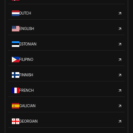
DUTCH
ENGLISH
ESTONIAN
FILIPINO
FINNISH
FRENCH
GALICIAN
GEORGIAN