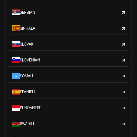
SERBIAN
SINHALA
SLOVAK
SLOVENIAN
SOMALI
SPANISH
SUNDANESE
SWAHILI