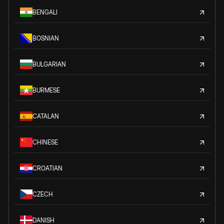
BENGALI
BOSNIAN
BULGARIAN
BURMESE
CATALAN
CHINESE
CROATIAN
CZECH
DANISH