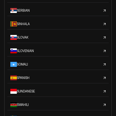
SERBIAN
SINHALA
SLOVAK
SLOVENIAN
SOMALI
SPANISH
SUNDANESE
SWAHILI