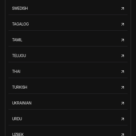
SWEDISH
TAGALOG
TAMIL
TELUGU
THAI
TURKISH
UKRAINIAN
URDU
UZBEK