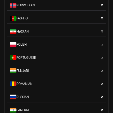
NORWEGIAN
PASHTO
PERSIAN
POLISH
PORTUGUESE
PUNJABI
ROMANIAN
RUSSIAN
SANSKRIT