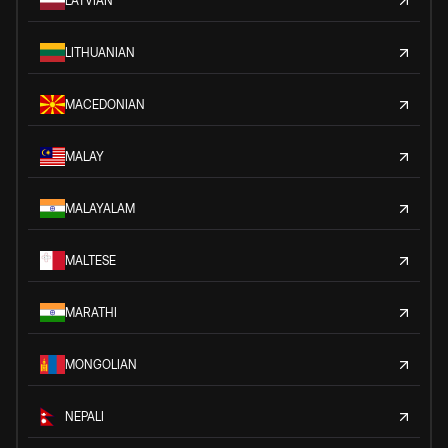
LATVIAN
LITHUANIAN
MACEDONIAN
MALAY
MALAYALAM
MALTESE
MARATHI
MONGOLIAN
NEPALI