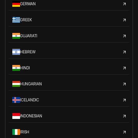
GERMAN
GREEK
GUJARATI
HEBREW
HINDI
HUNGARIAN
ICELANDIC
INDONESIAN
IRISH