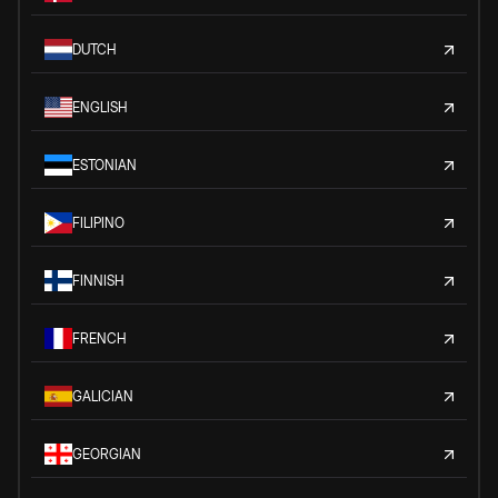
DUTCH
ENGLISH
ESTONIAN
FILIPINO
FINNISH
FRENCH
GALICIAN
GEORGIAN