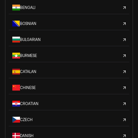
BENGALI
BOSNIAN
BULGARIAN
BURMESE
CATALAN
CHINESE
CROATIAN
CZECH
DANISH