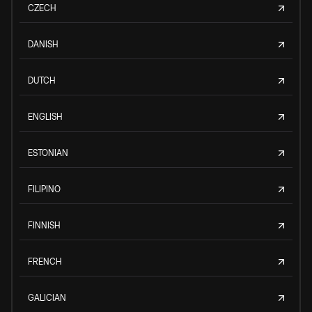
CZECH
DANISH
DUTCH
ENGLISH
ESTONIAN
FILIPINO
FINNISH
FRENCH
GALICIAN