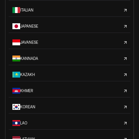
ITALIAN
JAPANESE
JAVANESE
KANNADA
KAZAKH
KHMER
KOREAN
LAO