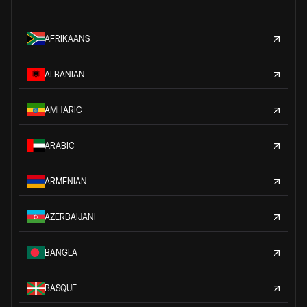
AFRIKAANS
ALBANIAN
AMHARIC
ARABIC
ARMENIAN
AZERBAIJANI
BANGLA
BASQUE