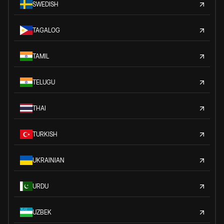
SWEDISH
TAGALOG
TAMIL
TELUGU
THAI
TURKISH
UKRAINIAN
URDU
UZBEK