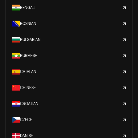
BENGALI
BOSNIAN
BULGARIAN
BURMESE
CATALAN
CHINESE
CROATIAN
CZECH
DANISH