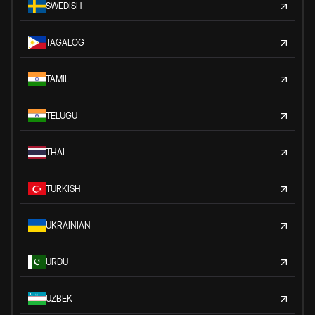
SWEDISH
TAGALOG
TAMIL
TELUGU
THAI
TURKISH
UKRAINIAN
URDU
UZBEK