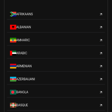
AFRIKAANS
ALBANIAN
AMHARIC
ARABIC
ARMENIAN
AZERBAIJANI
BANGLA
BASQUE