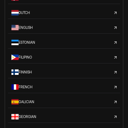
DUTCH
ENGLISH
ESTONIAN
FILIPINO
FINNISH
FRENCH
GALICIAN
GEORGIAN