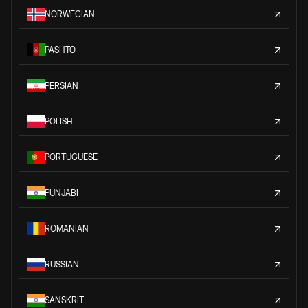
NORWEGIAN
PASHTO
PERSIAN
POLISH
PORTUGUESE
PUNJABI
ROMANIAN
RUSSIAN
SANSKRIT