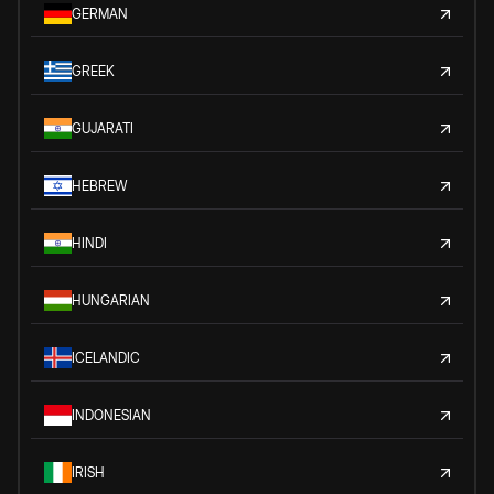
GERMAN
GREEK
GUJARATI
HEBREW
HINDI
HUNGARIAN
ICELANDIC
INDONESIAN
IRISH