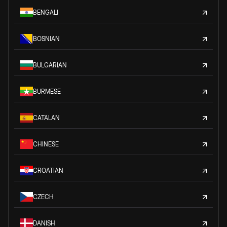
BENGALI
BOSNIAN
BULGARIAN
BURMESE
CATALAN
CHINESE
CROATIAN
CZECH
DANISH