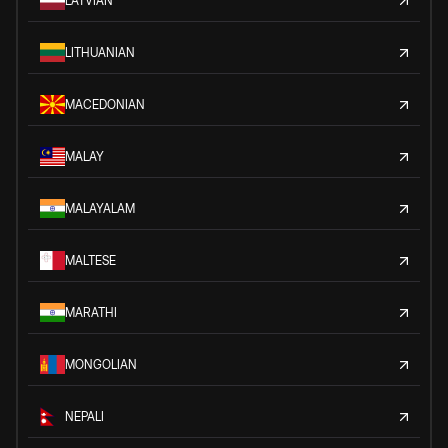
LATVIAN
LITHUANIAN
MACEDONIAN
MALAY
MALAYALAM
MALTESE
MARATHI
MONGOLIAN
NEPALI