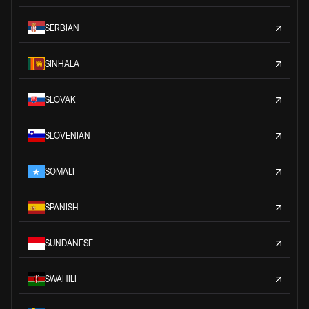
SERBIAN
SINHALA
SLOVAK
SLOVENIAN
SOMALI
SPANISH
SUNDANESE
SWAHILI