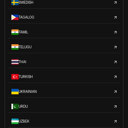
SWEDISH
TAGALOG
TAMIL
TELUGU
THAI
TURKISH
UKRAINIAN
URDU
UZBEK