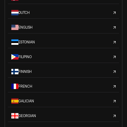
DUTCH
ENGLISH
ESTONIAN
FILIPINO
FINNISH
FRENCH
GALICIAN
GEORGIAN