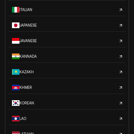
ITALIAN
JAPANESE
JAVANESE
KANNADA
KAZAKH
KHMER
KOREAN
LAO