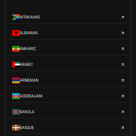
AFRIKAANS
ALBANIAN
AMHARIC
ARABIC
ARMENIAN
AZERBAIJANI
BANGLA
BASQUE