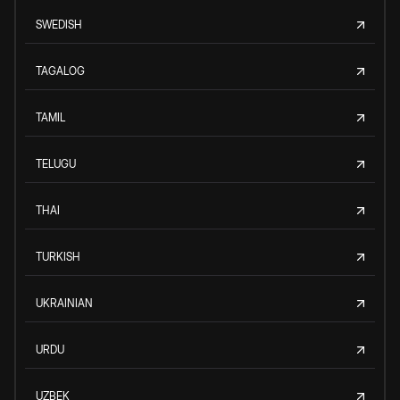
SWEDISH
TAGALOG
TAMIL
TELUGU
THAI
TURKISH
UKRAINIAN
URDU
UZBEK