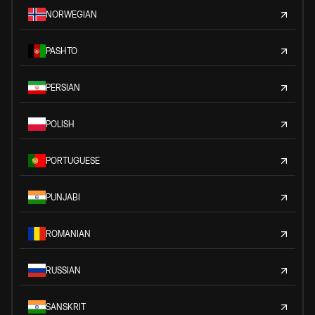
NORWEGIAN
PASHTO
PERSIAN
POLISH
PORTUGUESE
PUNJABI
ROMANIAN
RUSSIAN
SANSKRIT