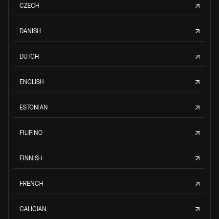
CZECH
DANISH
DUTCH
ENGLISH
ESTONIAN
FILIPINO
FINNISH
FRENCH
GALICIAN