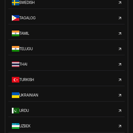
SWEDISH
TAGALOG
TAMIL
TELUGU
THAI
TURKISH
UKRAINIAN
URDU
UZBEK