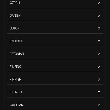
CZECH
DANISH
DUTCH
ENGLISH
ESTONIAN
FILIPINO
FINNISH
FRENCH
GALICIAN