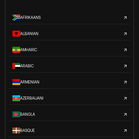
AFRIKAANS
ALBANIAN
AMHARIC
ARABIC
ARMENIAN
AZERBAIJANI
BANGLA
BASQUE