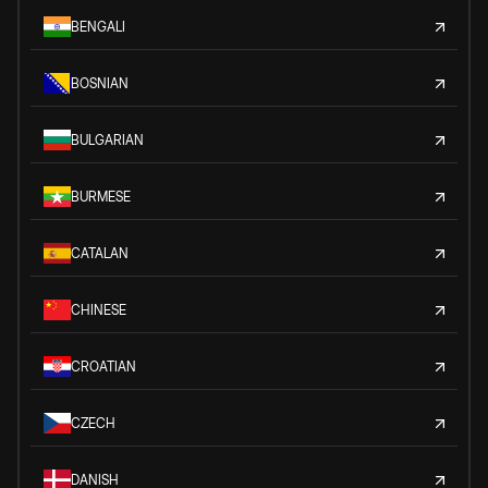
BENGALI
BOSNIAN
BULGARIAN
BURMESE
CATALAN
CHINESE
CROATIAN
CZECH
DANISH