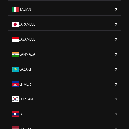
ITALIAN
JAPANESE
JAVANESE
KANNADA
KAZAKH
KHMER
KOREAN
LAO