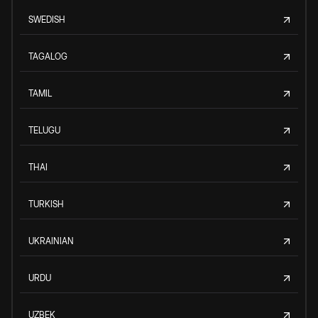
SWEDISH
TAGALOG
TAMIL
TELUGU
THAI
TURKISH
UKRAINIAN
URDU
UZBEK