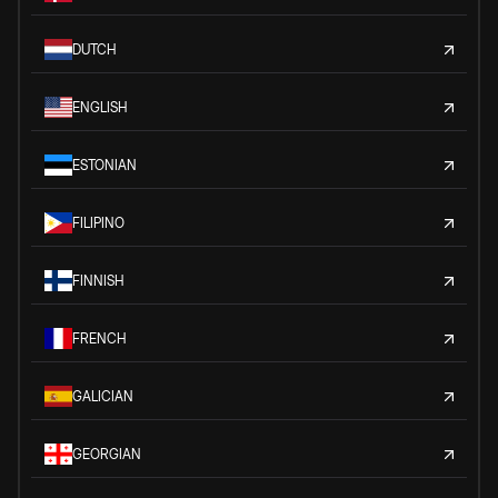
DUTCH
ENGLISH
ESTONIAN
FILIPINO
FINNISH
FRENCH
GALICIAN
GEORGIAN