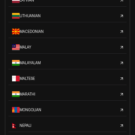
LATVIAN
LITHUANIAN
MACEDONIAN
MALAY
MALAYALAM
MALTESE
MARATHI
MONGOLIAN
NEPALI