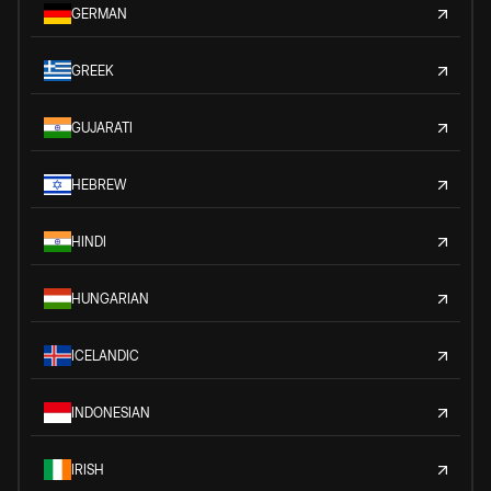
GERMAN
GREEK
GUJARATI
HEBREW
HINDI
HUNGARIAN
ICELANDIC
INDONESIAN
IRISH