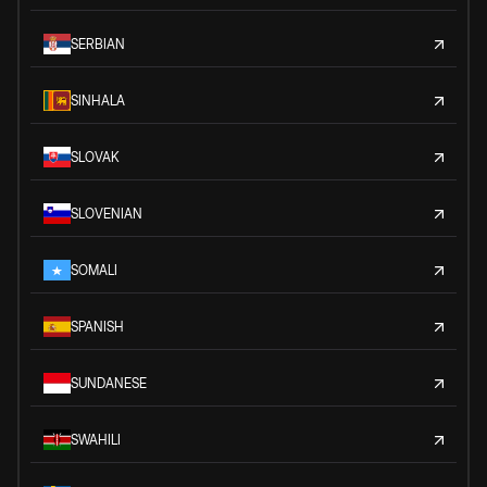
SERBIAN
SINHALA
SLOVAK
SLOVENIAN
SOMALI
SPANISH
SUNDANESE
SWAHILI