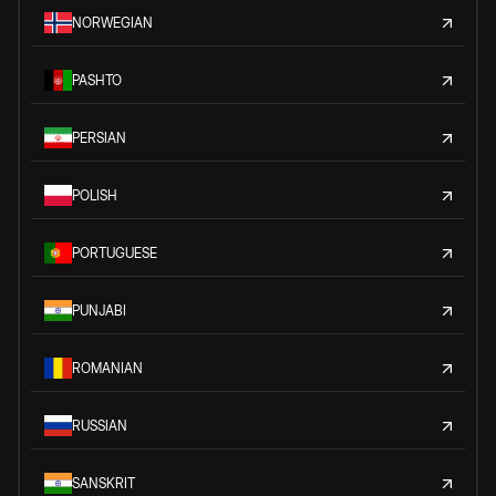
NORWEGIAN
PASHTO
PERSIAN
POLISH
PORTUGUESE
PUNJABI
ROMANIAN
RUSSIAN
SANSKRIT