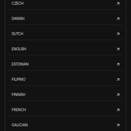
CZECH
DANISH
DUTCH
ENGLISH
ESTONIAN
FILIPINO
FINNISH
FRENCH
GALICIAN