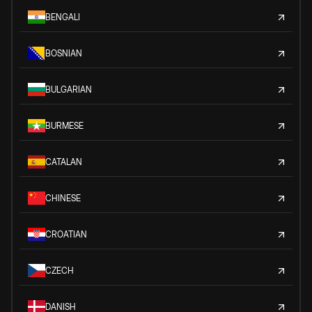
BENGALI
BOSNIAN
BULGARIAN
BURMESE
CATALAN
CHINESE
CROATIAN
CZECH
DANISH