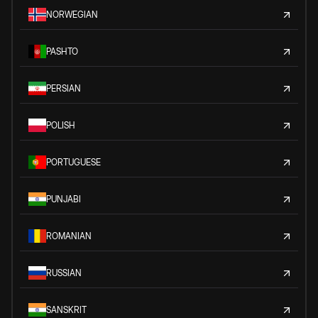
NORWEGIAN
PASHTO
PERSIAN
POLISH
PORTUGUESE
PUNJABI
ROMANIAN
RUSSIAN
SANSKRIT