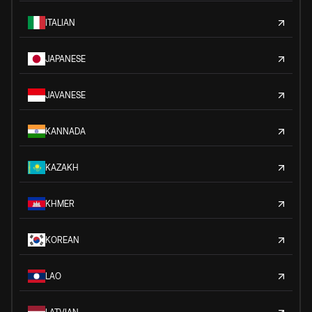
ITALIAN
JAPANESE
JAVANESE
KANNADA
KAZAKH
KHMER
KOREAN
LAO