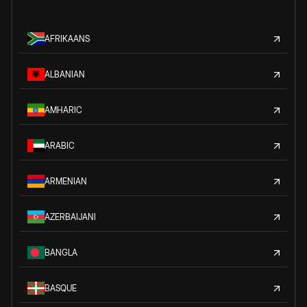
AFRIKAANS
ALBANIAN
AMHARIC
ARABIC
ARMENIAN
AZERBAIJANI
BANGLA
BASQUE