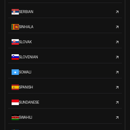
SERBIAN
SINHALA
SLOVAK
SLOVENIAN
SOMALI
SPANISH
SUNDANESE
SWAHILI