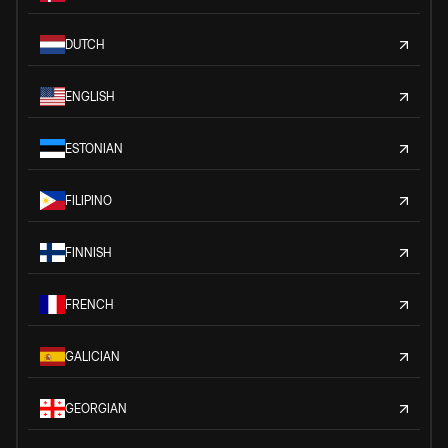
DUTCH
ENGLISH
ESTONIAN
FILIPINO
FINNISH
FRENCH
GALICIAN
GEORGIAN