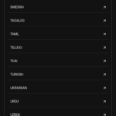
SWEDISH
TAGALOG
TAMIL
TELUGU
THAI
TURKISH
UKRAINIAN
URDU
UZBEK