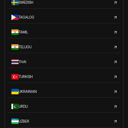
SWEDISH
TAGALOG
TAMIL
TELUGU
THAI
TURKISH
UKRAINIAN
URDU
UZBEK