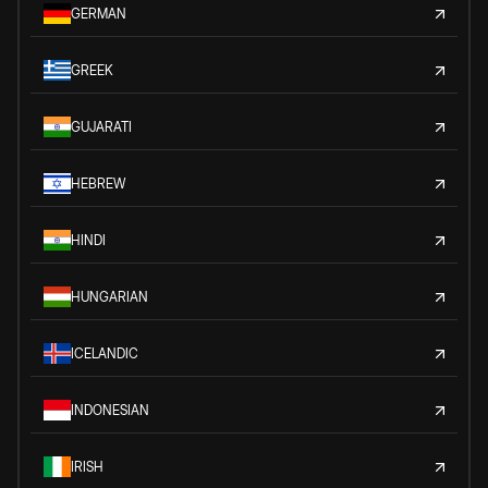
GERMAN
GREEK
GUJARATI
HEBREW
HINDI
HUNGARIAN
ICELANDIC
INDONESIAN
IRISH