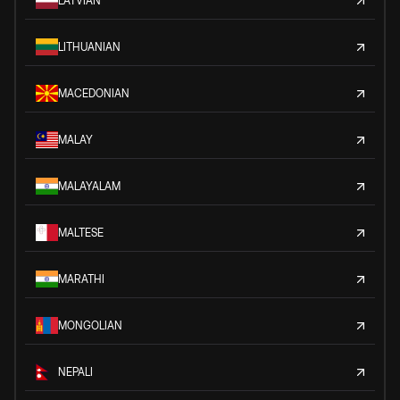
LATVIAN
LITHUANIAN
MACEDONIAN
MALAY
MALAYALAM
MALTESE
MARATHI
MONGOLIAN
NEPALI