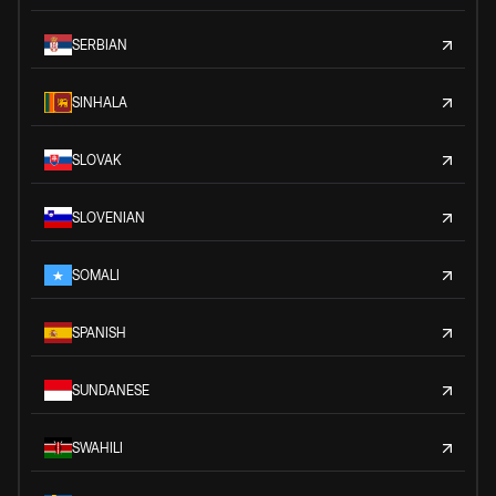
SERBIAN
SINHALA
SLOVAK
SLOVENIAN
SOMALI
SPANISH
SUNDANESE
SWAHILI