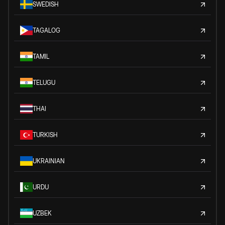
SWEDISH
TAGALOG
TAMIL
TELUGU
THAI
TURKISH
UKRAINIAN
URDU
UZBEK