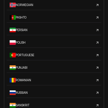
NORWEGIAN
PASHTO
PERSIAN
POLISH
PORTUGUESE
PUNJABI
ROMANIAN
RUSSIAN
SANSKRIT