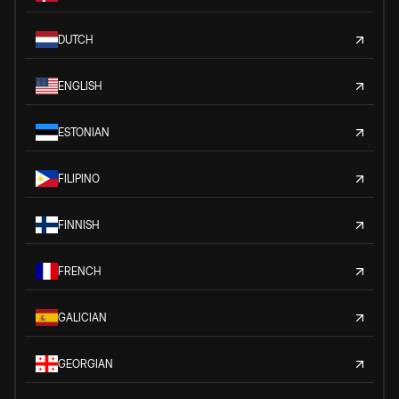
DUTCH
ENGLISH
ESTONIAN
FILIPINO
FINNISH
FRENCH
GALICIAN
GEORGIAN