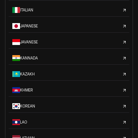
ITALIAN
JAPANESE
JAVANESE
KANNADA
KAZAKH
KHMER
KOREAN
LAO