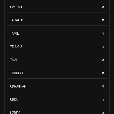
SWEDISH
TAGALOG
TAMIL
TELUGU
THAI
TURKISH
UKRAINIAN
URDU
UZBEK