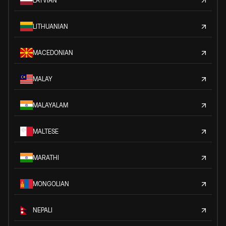
LATVIAN
LITHUANIAN
MACEDONIAN
MALAY
MALAYALAM
MALTESE
MARATHI
MONGOLIAN
NEPALI