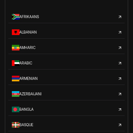
AFRIKAANS
ALBANIAN
AMHARIC
ARABIC
ARMENIAN
AZERBAIJANI
BANGLA
BASQUE