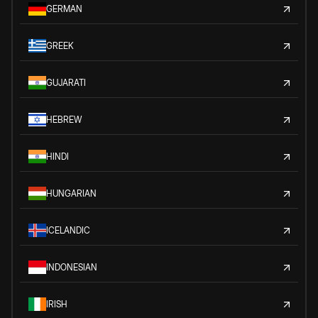
GERMAN
GREEK
GUJARATI
HEBREW
HINDI
HUNGARIAN
ICELANDIC
INDONESIAN
IRISH