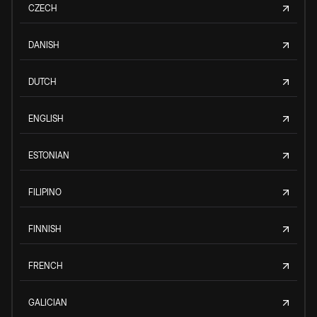
CZECH
DANISH
DUTCH
ENGLISH
ESTONIAN
FILIPINO
FINNISH
FRENCH
GALICIAN