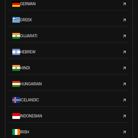
GERMAN
GREEK
GUJARATI
HEBREW
HINDI
HUNGARIAN
ICELANDIC
INDONESIAN
IRISH