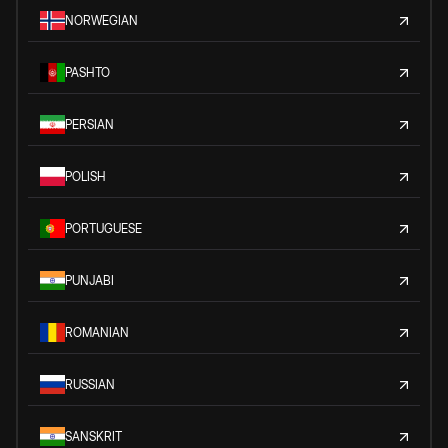
NORWEGIAN
PASHTO
PERSIAN
POLISH
PORTUGUESE
PUNJABI
ROMANIAN
RUSSIAN
SANSKRIT