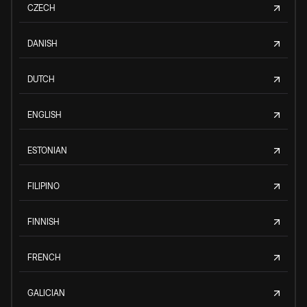
CZECH
DANISH
DUTCH
ENGLISH
ESTONIAN
FILIPINO
FINNISH
FRENCH
GALICIAN