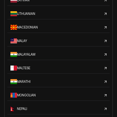
LATVIAN
LITHUANIAN
MACEDONIAN
MALAY
MALAYALAM
MALTESE
MARATHI
MONGOLIAN
NEPALI