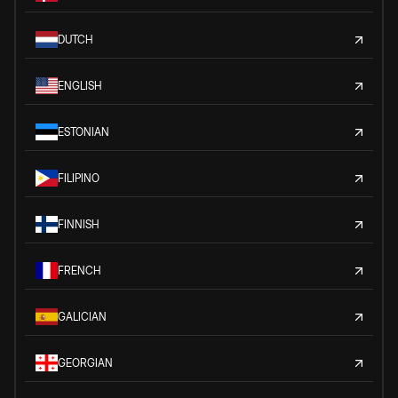
DUTCH
ENGLISH
ESTONIAN
FILIPINO
FINNISH
FRENCH
GALICIAN
GEORGIAN