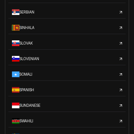
SERBIAN
SINHALA
SLOVAK
SLOVENIAN
SOMALI
SPANISH
SUNDANESE
SWAHILI