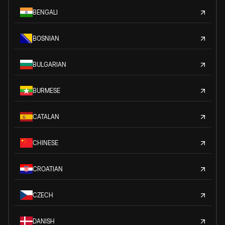
BENGALI
BOSNIAN
BULGARIAN
BURMESE
CATALAN
CHINESE
CROATIAN
CZECH
DANISH