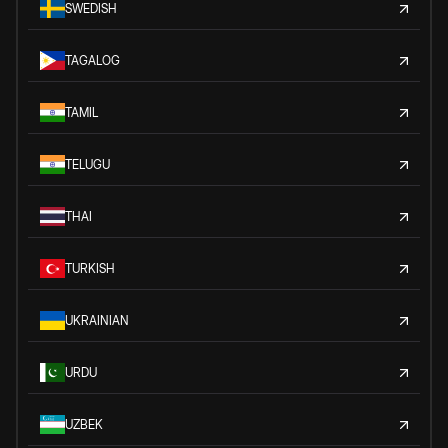
SWEDISH
TAGALOG
TAMIL
TELUGU
THAI
TURKISH
UKRAINIAN
URDU
UZBEK