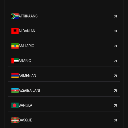
AFRIKAANS
ALBANIAN
AMHARIC
ARABIC
ARMENIAN
AZERBAIJANI
BANGLA
BASQUE