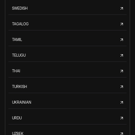
SWEDISH
TAGALOG
TAMIL
TELUGU
THAI
TURKISH
UKRAINIAN
URDU
UZBEK