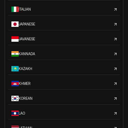
ITALIAN
JAPANESE
JAVANESE
KANNADA
KAZAKH
KHMER
KOREAN
LAO