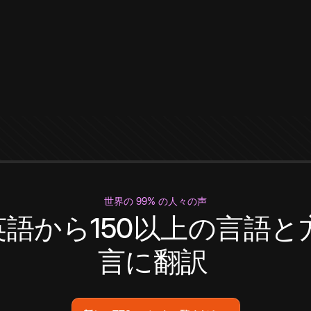
世界の 99% の人々の声
英語から150以上の言語と
言に翻訳