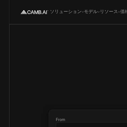
ソリューション
モデル
リソース
価
From