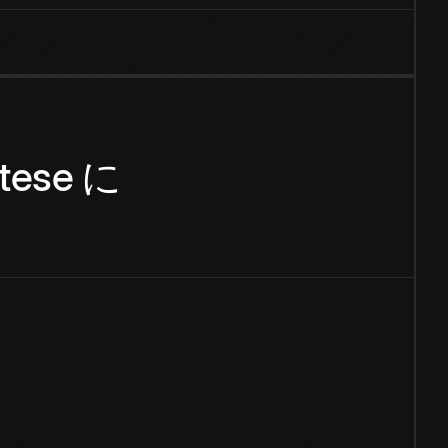
tese
に