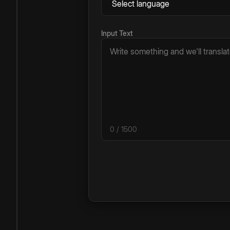
Input Text
0
/ 1500