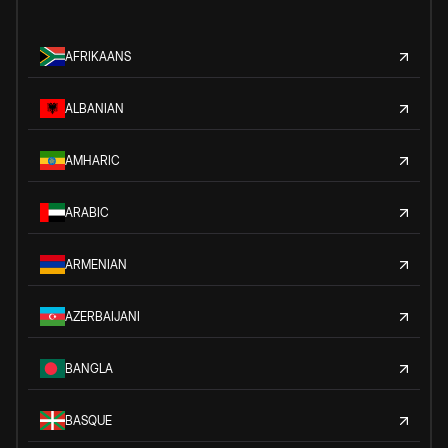
AFRIKAANS
ALBANIAN
AMHARIC
ARABIC
ARMENIAN
AZERBAIJANI
BANGLA
BASQUE