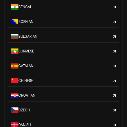
BENGALI
BOSNIAN
BULGARIAN
BURMESE
CATALAN
CHINESE
CROATIAN
CZECH
DANISH