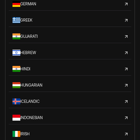
GERMAN
GREEK
GUJARATI
HEBREW
HINDI
HUNGARIAN
ICELANDIC
INDONESIAN
IRISH