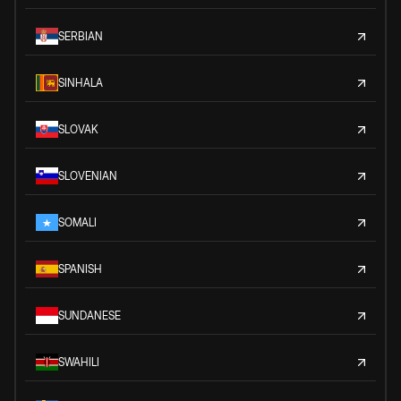
SERBIAN
SINHALA
SLOVAK
SLOVENIAN
SOMALI
SPANISH
SUNDANESE
SWAHILI