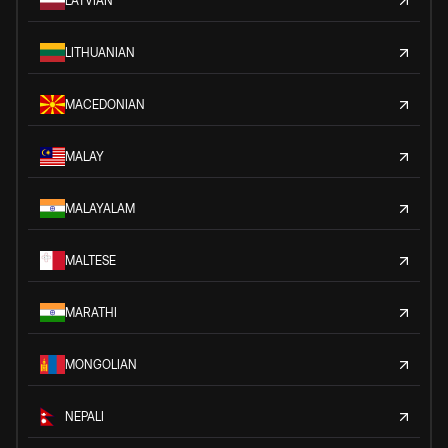
LATVIAN
LITHUANIAN
MACEDONIAN
MALAY
MALAYALAM
MALTESE
MARATHI
MONGOLIAN
NEPALI