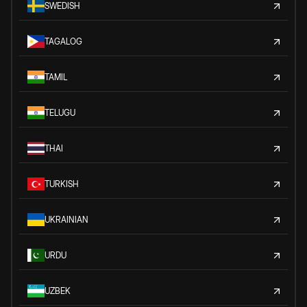
SWEDISH
TAGALOG
TAMIL
TELUGU
THAI
TURKISH
UKRAINIAN
URDU
UZBEK