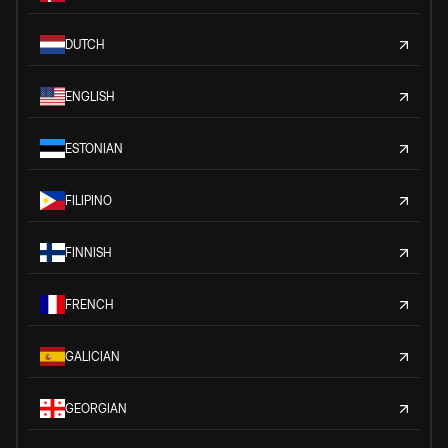
DUTCH
ENGLISH
ESTONIAN
FILIPINO
FINNISH
FRENCH
GALICIAN
GEORGIAN