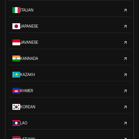
ITALIAN
JAPANESE
JAVANESE
KANNADA
KAZAKH
KHMER
KOREAN
LAO