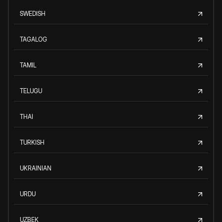
SWEDISH
TAGALOG
TAMIL
TELUGU
THAI
TURKISH
UKRAINIAN
URDU
UZBEK