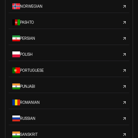
NORWEGIAN
PASHTO
PERSIAN
POLISH
PORTUGUESE
PUNJABI
ROMANIAN
RUSSIAN
SANSKRIT