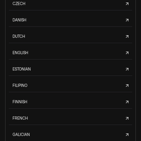
CZECH
DANISH
DUTCH
ENGLISH
ESTONIAN
FILIPINO
FINNISH
FRENCH
GALICIAN