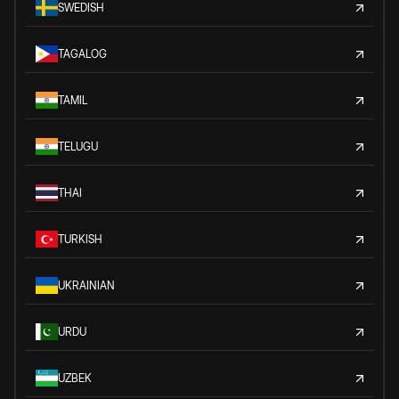
SWEDISH
TAGALOG
TAMIL
TELUGU
THAI
TURKISH
UKRAINIAN
URDU
UZBEK