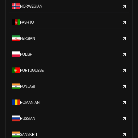
NORWEGIAN
PASHTO
PERSIAN
POLISH
PORTUGUESE
PUNJABI
ROMANIAN
RUSSIAN
SANSKRIT