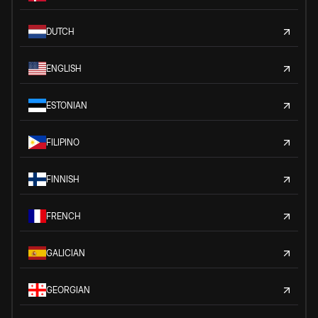
DUTCH
ENGLISH
ESTONIAN
FILIPINO
FINNISH
FRENCH
GALICIAN
GEORGIAN