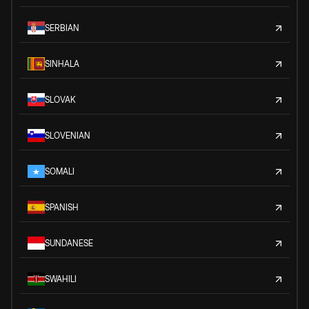
SERBIAN
SINHALA
SLOVAK
SLOVENIAN
SOMALI
SPANISH
SUNDANESE
SWAHILI