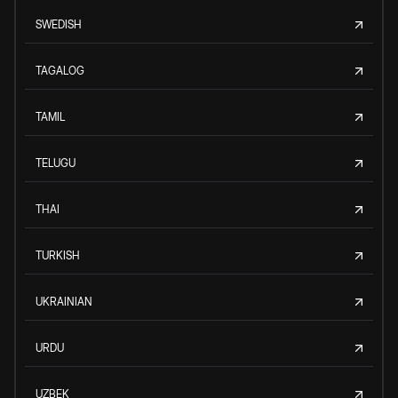
SWEDISH
TAGALOG
TAMIL
TELUGU
THAI
TURKISH
UKRAINIAN
URDU
UZBEK