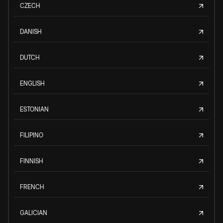
CZECH
DANISH
DUTCH
ENGLISH
ESTONIAN
FILIPINO
FINNISH
FRENCH
GALICIAN