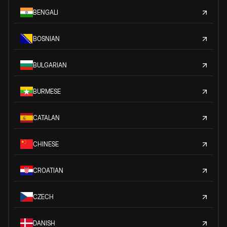
BENGALI
BOSNIAN
BULGARIAN
BURMESE
CATALAN
CHINESE
CROATIAN
CZECH
DANISH