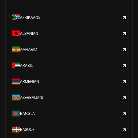
AFRIKAANS
ALBANIAN
AMHARIC
ARABIC
ARMENIAN
AZERBAIJANI
BANGLA
BASQUE