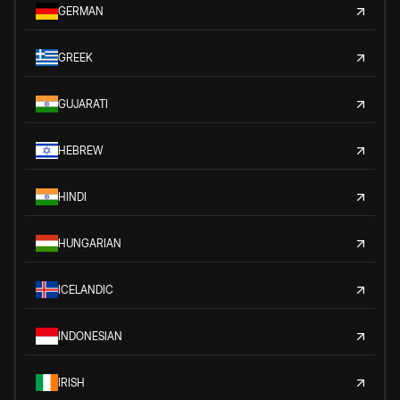
GERMAN
GREEK
GUJARATI
HEBREW
HINDI
HUNGARIAN
ICELANDIC
INDONESIAN
IRISH