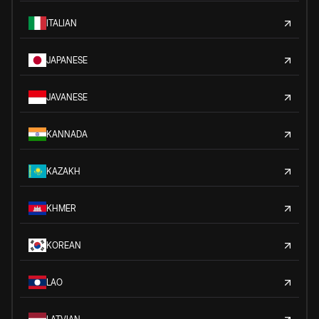
ITALIAN
JAPANESE
JAVANESE
KANNADA
KAZAKH
KHMER
KOREAN
LAO