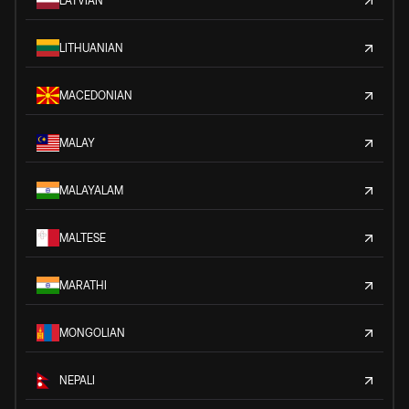
LATVIAN
LITHUANIAN
MACEDONIAN
MALAY
MALAYALAM
MALTESE
MARATHI
MONGOLIAN
NEPALI