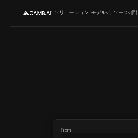
ソリューション
モデル
リソース
価
From