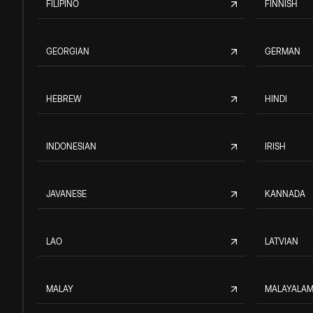
FILIPINO
FINNISH
GEORGIAN
GERMAN
HEBREW
HINDI
INDONESIAN
IRISH
JAVANESE
KANNADA
LAO
LATVIAN
MALAY
MALAYALA