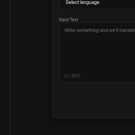
Input Text
0
/ 1500