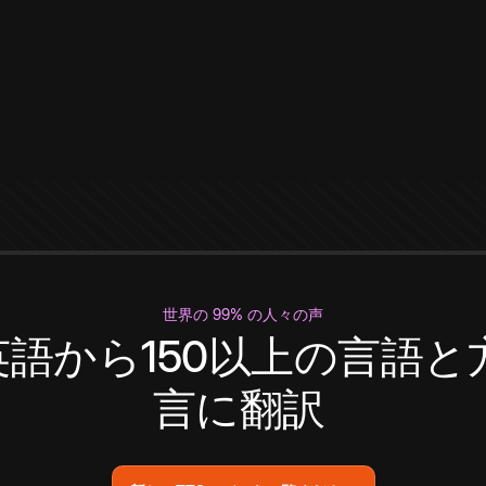
世界の 99% の人々の声
英語から150以上の言語と
言に翻訳