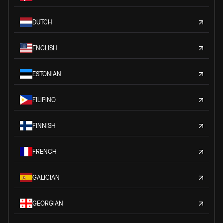
DUTCH
ENGLISH
ESTONIAN
FILIPINO
FINNISH
FRENCH
GALICIAN
GEORGIAN