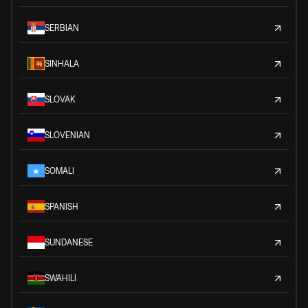
SERBIAN
SINHALA
SLOVAK
SLOVENIAN
SOMALI
SPANISH
SUNDANESE
SWAHILI