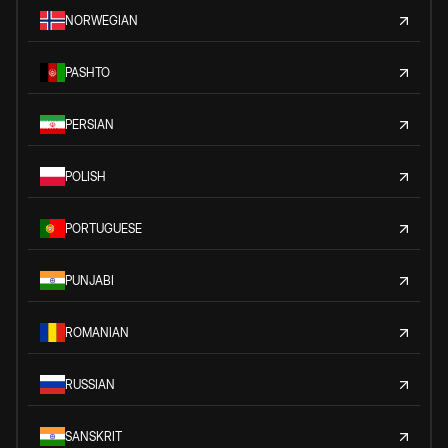
NORWEGIAN
PASHTO
PERSIAN
POLISH
PORTUGUESE
PUNJABI
ROMANIAN
RUSSIAN
SANSKRIT