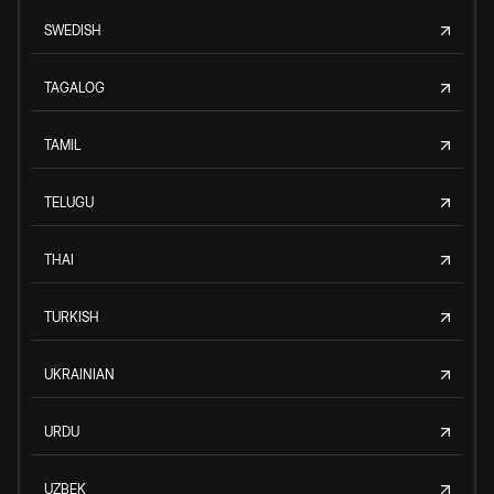
SWEDISH
TAGALOG
TAMIL
TELUGU
THAI
TURKISH
UKRAINIAN
URDU
UZBEK