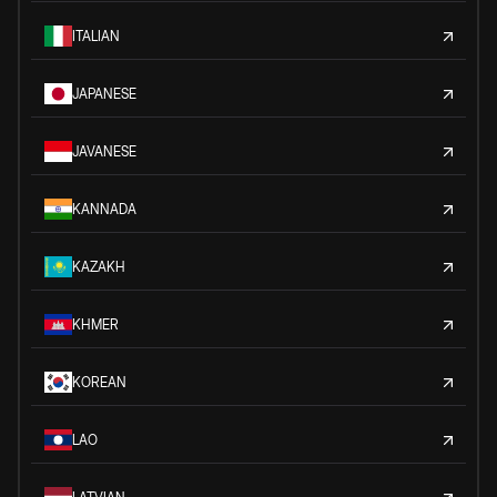
ITALIAN
JAPANESE
JAVANESE
KANNADA
KAZAKH
KHMER
KOREAN
LAO