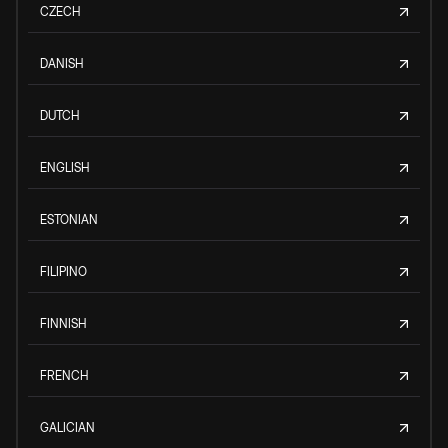
CZECH
DANISH
DUTCH
ENGLISH
ESTONIAN
FILIPINO
FINNISH
FRENCH
GALICIAN