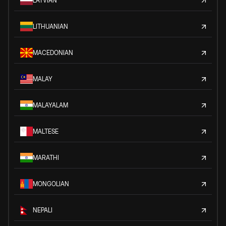
LATVIAN
LITHUANIAN
MACEDONIAN
MALAY
MALAYALAM
MALTESE
MARATHI
MONGOLIAN
NEPALI