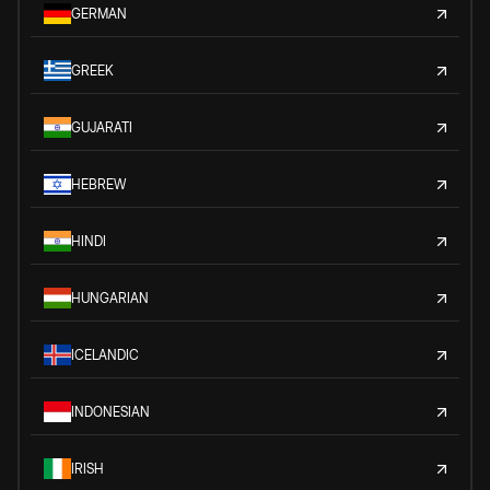
GERMAN
GREEK
GUJARATI
HEBREW
HINDI
HUNGARIAN
ICELANDIC
INDONESIAN
IRISH