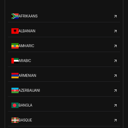
AFRIKAANS
ALBANIAN
AMHARIC
ARABIC
ARMENIAN
AZERBAIJANI
BANGLA
BASQUE