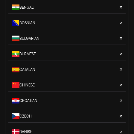
BENGALI
BOSNIAN
BULGARIAN
BURMESE
CATALAN
CHINESE
CROATIAN
CZECH
DANISH