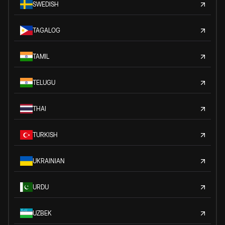
SWEDISH
TAGALOG
TAMIL
TELUGU
THAI
TURKISH
UKRAINIAN
URDU
UZBEK