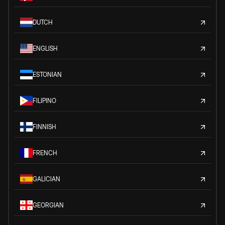
DUTCH
ENGLISH
ESTONIAN
FILIPINO
FINNISH
FRENCH
GALICIAN
GEORGIAN