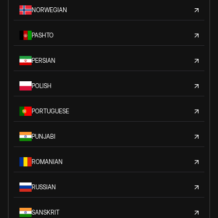
NORWEGIAN
PASHTO
PERSIAN
POLISH
PORTUGUESE
PUNJABI
ROMANIAN
RUSSIAN
SANSKRIT