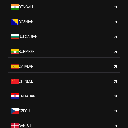
BENGALI
BOSNIAN
BULGARIAN
BURMESE
CATALAN
CHINESE
CROATIAN
CZECH
DANISH