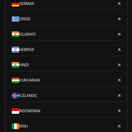
GERMAN
GREEK
GUJARATI
HEBREW
HINDI
HUNGARIAN
ICELANDIC
INDONESIAN
IRISH