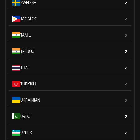
SWEDISH
TAGALOG
TAMIL
TELUGU
THAI
TURKISH
UKRAINIAN
URDU
UZBEK