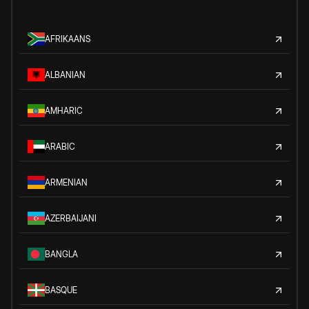
AFRIKAANS
ALBANIAN
AMHARIC
ARABIC
ARMENIAN
AZERBAIJANI
BANGLA
BASQUE