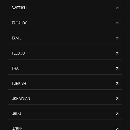
SWEDISH
TAGALOG
TAMIL
TELUGU
THAI
TURKISH
UKRAINIAN
URDU
UZBEK