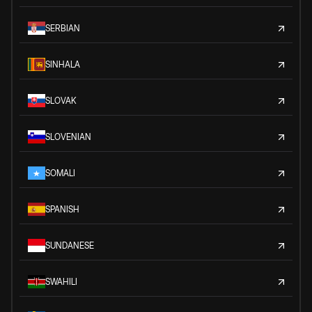
SERBIAN
SINHALA
SLOVAK
SLOVENIAN
SOMALI
SPANISH
SUNDANESE
SWAHILI