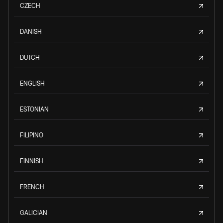
CZECH
DANISH
DUTCH
ENGLISH
ESTONIAN
FILIPINO
FINNISH
FRENCH
GALICIAN