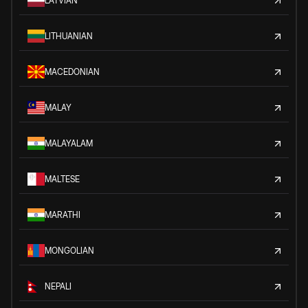
LATVIAN
LITHUANIAN
MACEDONIAN
MALAY
MALAYALAM
MALTESE
MARATHI
MONGOLIAN
NEPALI