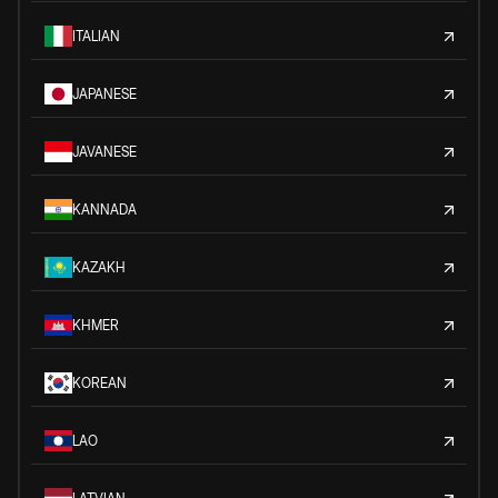
ITALIAN
JAPANESE
JAVANESE
KANNADA
KAZAKH
KHMER
KOREAN
LAO