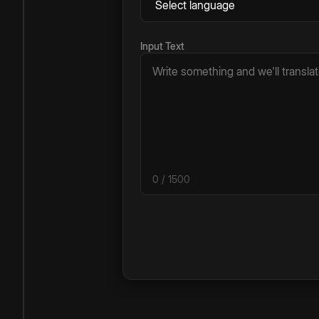
Input Text
0
/ 1500