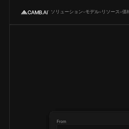
ソリューション
モデル
リソース
価
From