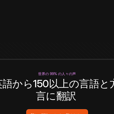
世界の 99% の人々の声
英語から150以上の言語と
言に翻訳