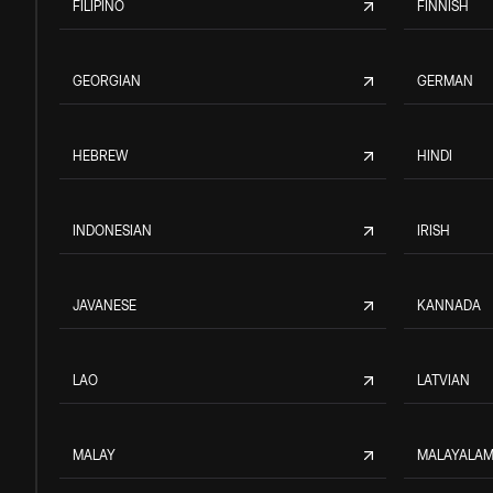
FILIPINO
FINNISH
GEORGIAN
GERMAN
HEBREW
HINDI
INDONESIAN
IRISH
JAVANESE
KANNADA
LAO
LATVIAN
MALAY
MALAYALA