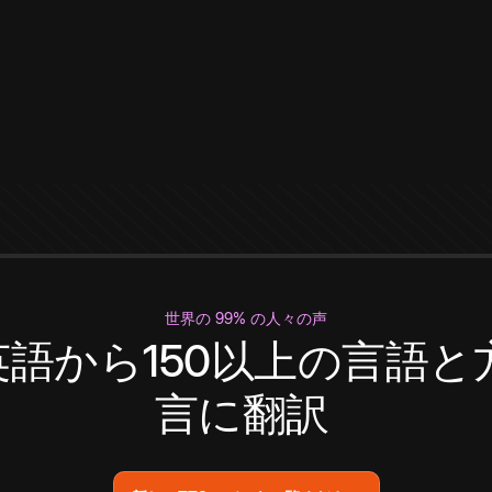
世界の 99% の人々の声
英語から150以上の言語と
言に翻訳