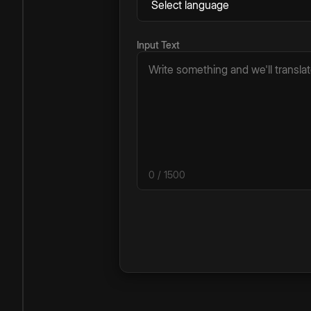
Input Text
0
/ 1500