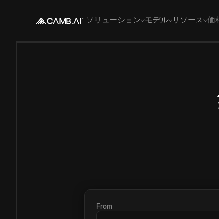
ソリューション
モデル
リソース
価
From