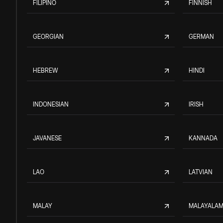
FILIPINO
FINNISH
GEORGIAN
GERMAN
HEBREW
HINDI
INDONESIAN
IRISH
JAVANESE
KANNADA
LAO
LATVIAN
MALAY
MALAYALA