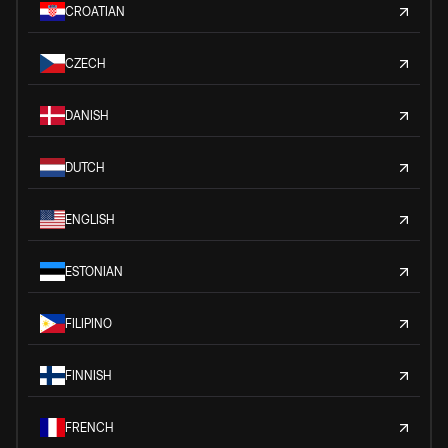
CROATIAN
CZECH
DANISH
DUTCH
ENGLISH
ESTONIAN
FILIPINO
FINNISH
FRENCH