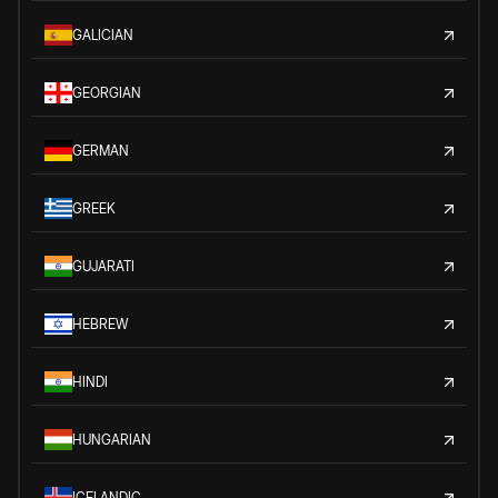
GALICIAN
GEORGIAN
GERMAN
GREEK
GUJARATI
HEBREW
HINDI
HUNGARIAN
ICELANDIC