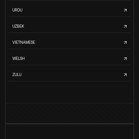
URDU
UZBEK
VIETNAMESE
WELSH
ZULU