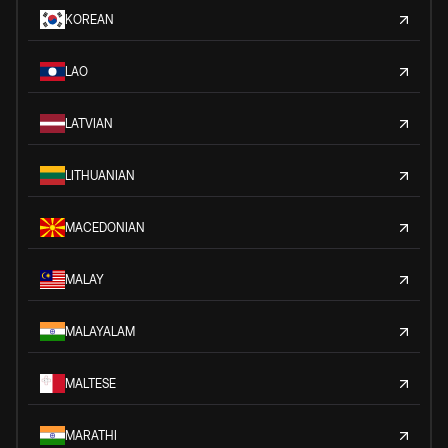
KOREAN
LAO
LATVIAN
LITHUANIAN
MACEDONIAN
MALAY
MALAYALAM
MALTESE
MARATHI