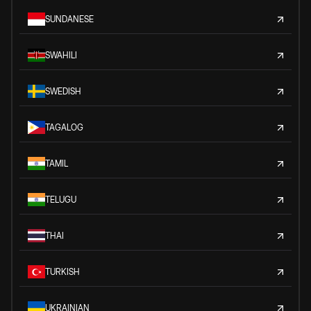
SUNDANESE
SWAHILI
SWEDISH
TAGALOG
TAMIL
TELUGU
THAI
TURKISH
UKRAINIAN