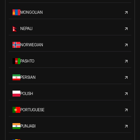
MONGOLIAN
NEPALI
NORWEGIAN
PASHTO
PERSIAN
POLISH
PORTUGUESE
PUNJABI