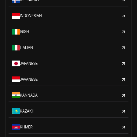
INDONESIAN
IRISH
ITALIAN
JAPANESE
JAVANESE
KANNADA
KAZAKH
KHMER