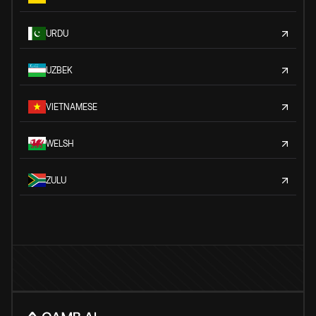
URDU
UZBEK
VIETNAMESE
WELSH
ZULU