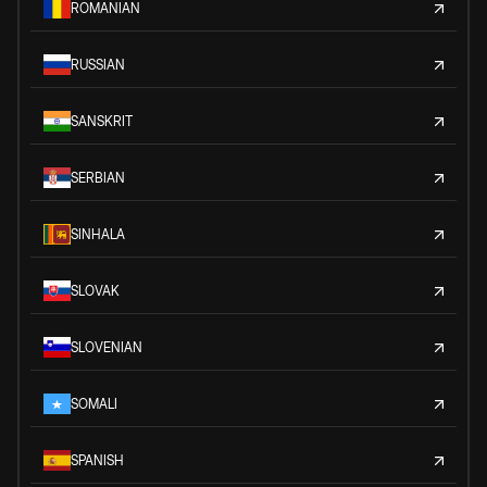
ROMANIAN
RUSSIAN
SANSKRIT
SERBIAN
SINHALA
SLOVAK
SLOVENIAN
SOMALI
SPANISH