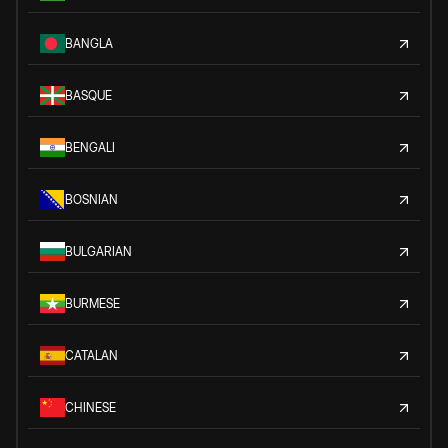
BANGLA
BASQUE
BENGALI
BOSNIAN
BULGARIAN
BURMESE
CATALAN
CHINESE