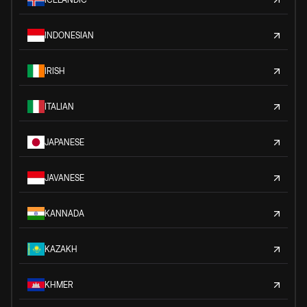
INDONESIAN
IRISH
ITALIAN
JAPANESE
JAVANESE
KANNADA
KAZAKH
KHMER