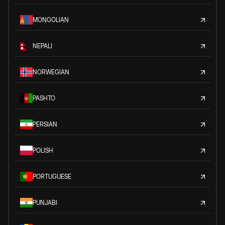
MONGOLIAN
NEPALI
NORWEGIAN
PASHTO
PERSIAN
POLISH
PORTUGUESE
PUNJABI