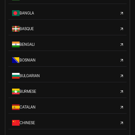
BANGLA
BASQUE
BENGALI
BOSNIAN
BULGARIAN
BURMESE
CATALAN
CHINESE