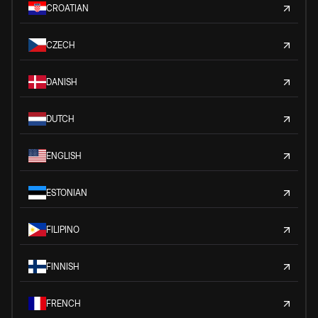
CROATIAN
CZECH
DANISH
DUTCH
ENGLISH
ESTONIAN
FILIPINO
FINNISH
FRENCH