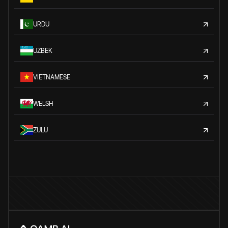
URDU
UZBEK
VIETNAMESE
WELSH
ZULU