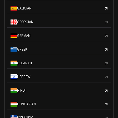
GALICIAN
GEORGIAN
GERMAN
GREEK
GUJARATI
HEBREW
HINDI
HUNGARIAN
ICELANDIC