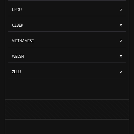
URDU
UZBEK
VIETNAMESE
WELSH
ZULU