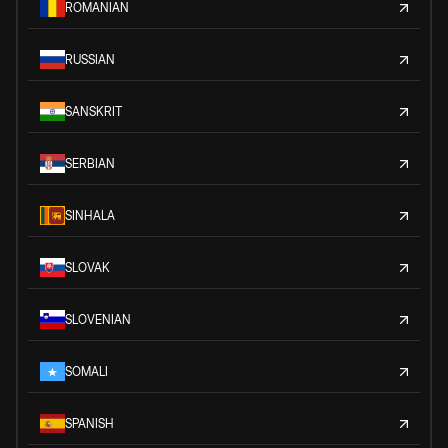
ROMANIAN
RUSSIAN
SANSKRIT
SERBIAN
SINHALA
SLOVAK
SLOVENIAN
SOMALI
SPANISH