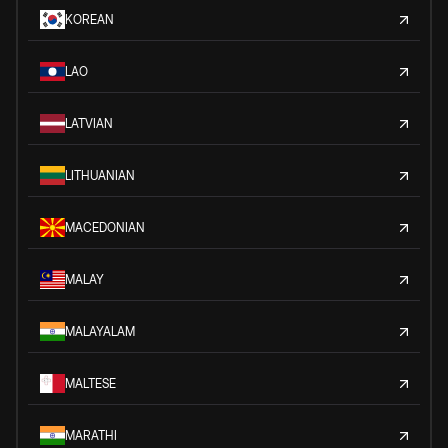
KOREAN
LAO
LATVIAN
LITHUANIAN
MACEDONIAN
MALAY
MALAYALAM
MALTESE
MARATHI