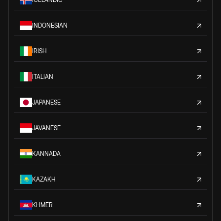
INDONESIAN
IRISH
ITALIAN
JAPANESE
JAVANESE
KANNADA
KAZAKH
KHMER