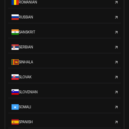
ROMANIAN
RUSSIAN
SANSKRIT
SERBIAN
SINHALA
SLOVAK
SLOVENIAN
SOMALI
SPANISH