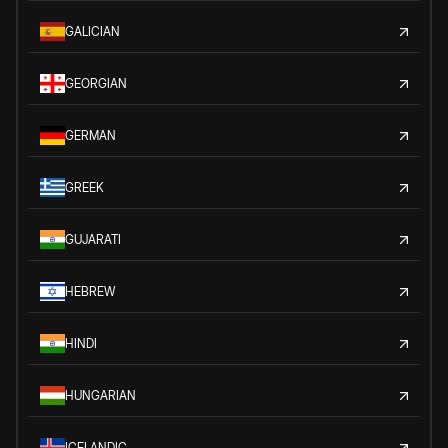
GALICIAN
GEORGIAN
GERMAN
GREEK
GUJARATI
HEBREW
HINDI
HUNGARIAN
ICELANDIC