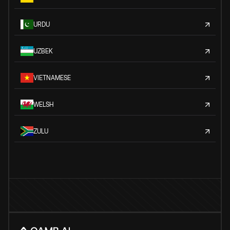
URDU
UZBEK
VIETNAMESE
WELSH
ZULU