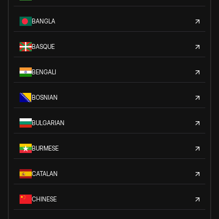
BANGLA
BASQUE
BENGALI
BOSNIAN
BULGARIAN
BURMESE
CATALAN
CHINESE