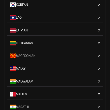
KOREAN
LAO
LATVIAN
LITHUANIAN
MACEDONIAN
MALAY
MALAYALAM
MALTESE
MARATHI