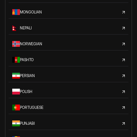
MONGOLIAN
NEPALI
NORWEGIAN
PASHTO
PERSIAN
POLISH
PORTUGUESE
PUNJABI