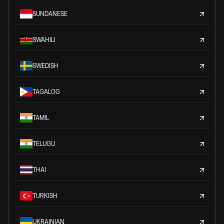
SUNDANESE
SWAHILI
SWEDISH
TAGALOG
TAMIL
TELUGU
THAI
TURKISH
UKRAINIAN