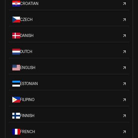
CROATIAN
CZECH
DANISH
DUTCH
ENGLISH
ESTONIAN
FILIPINO
FINNISH
FRENCH