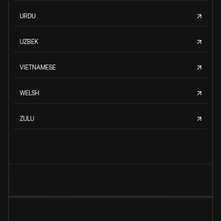
URDU
UZBEK
VIETNAMESE
WELSH
ZULU