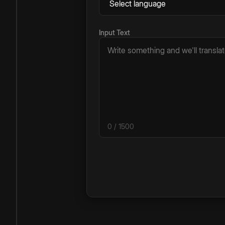
Input Text
0
/ 1500