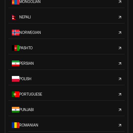
MONGOLIAN
NEPALI
NORWEGIAN
PASHTO
PERSIAN
POLISH
PORTUGUESE
PUNJABI
ROMANIAN