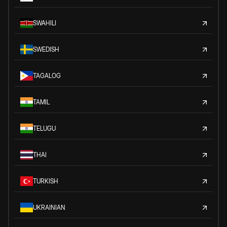
SWAHILI
SWEDISH
TAGALOG
TAMIL
TELUGU
THAI
TURKISH
UKRAINIAN