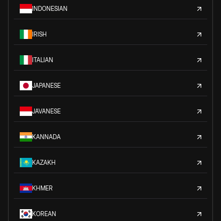
INDONESIAN
IRISH
ITALIAN
JAPANESE
JAVANESE
KANNADA
KAZAKH
KHMER
KOREAN