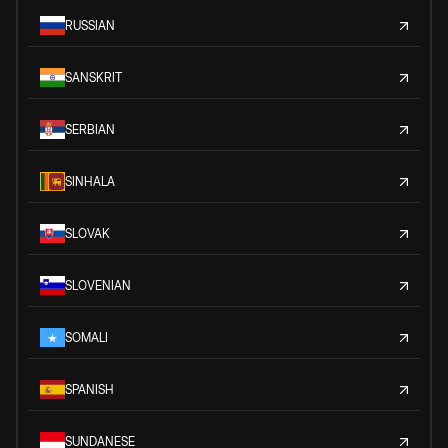
RUSSIAN
SANSKRIT
SERBIAN
SINHALA
SLOVAK
SLOVENIAN
SOMALI
SPANISH
SUNDANESE