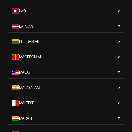
LAO
LATVIAN
LITHUANIAN
MACEDONIAN
MALAY
MALAYALAM
MALTESE
MARATHI