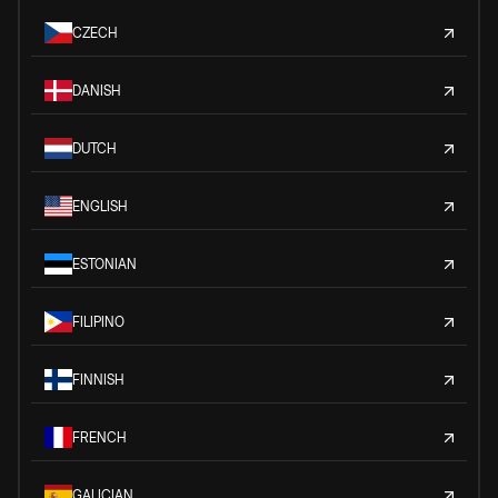
CZECH
DANISH
DUTCH
ENGLISH
ESTONIAN
FILIPINO
FINNISH
FRENCH
GALICIAN