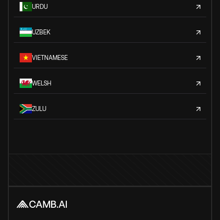
URDU
UZBEK
VIETNAMESE
WELSH
ZULU