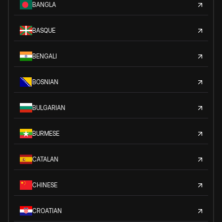
BANGLA
BASQUE
BENGALI
BOSNIAN
BULGARIAN
BURMESE
CATALAN
CHINESE
CROATIAN