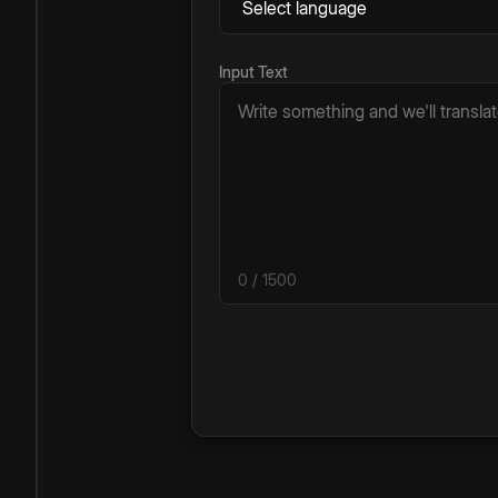
Input Text
0
/ 1500