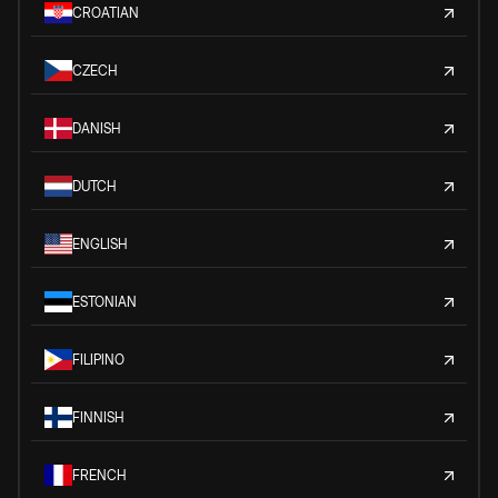
CROATIAN
CZECH
DANISH
DUTCH
ENGLISH
ESTONIAN
FILIPINO
FINNISH
FRENCH