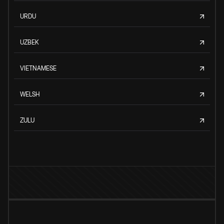
URDU
UZBEK
VIETNAMESE
WELSH
ZULU