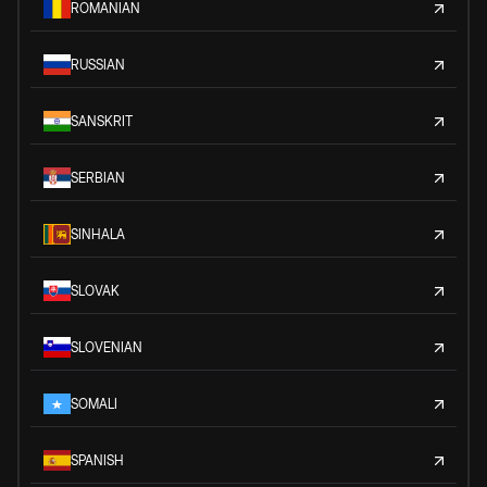
ROMANIAN
RUSSIAN
SANSKRIT
SERBIAN
SINHALA
SLOVAK
SLOVENIAN
SOMALI
SPANISH