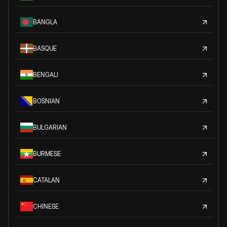
BANGLA
BASQUE
BENGALI
BOSNIAN
BULGARIAN
BURMESE
CATALAN
CHINESE