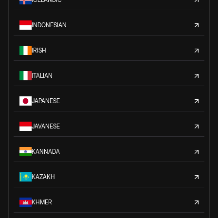
INDONESIAN
IRISH
ITALIAN
JAPANESE
JAVANESE
KANNADA
KAZAKH
KHMER