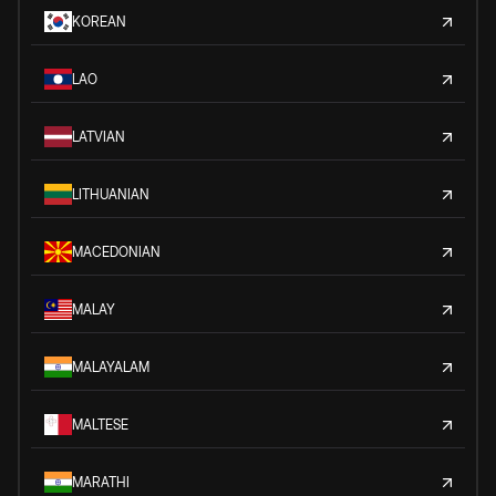
KOREAN
LAO
LATVIAN
LITHUANIAN
MACEDONIAN
MALAY
MALAYALAM
MALTESE
MARATHI