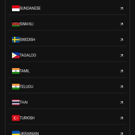
SUNDANESE
SWAHILI
SWEDISH
TAGALOG
TAMIL
TELUGU
THAI
TURKISH
UKRAINIAN