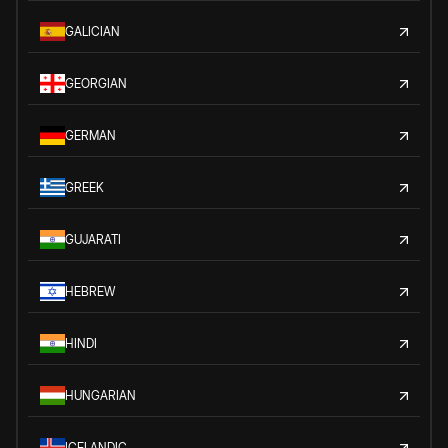
GALICIAN
GEORGIAN
GERMAN
GREEK
GUJARATI
HEBREW
HINDI
HUNGARIAN
ICELANDIC