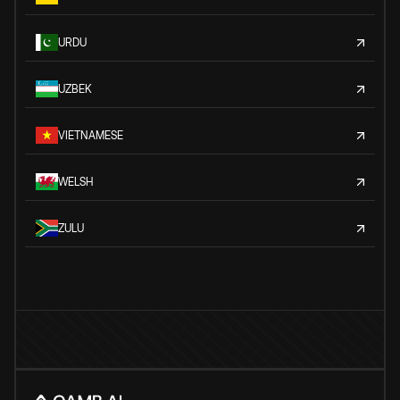
URDU
UZBEK
VIETNAMESE
WELSH
ZULU