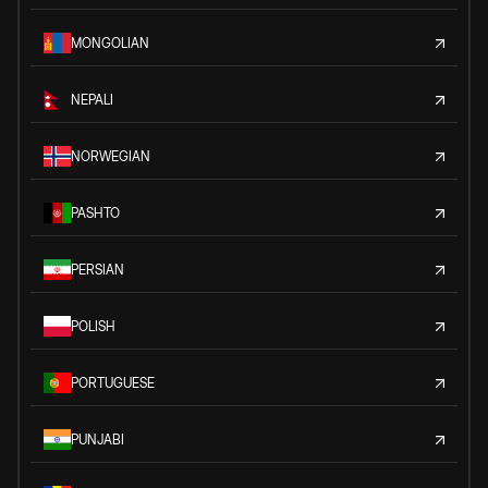
MONGOLIAN
NEPALI
NORWEGIAN
PASHTO
PERSIAN
POLISH
PORTUGUESE
PUNJABI