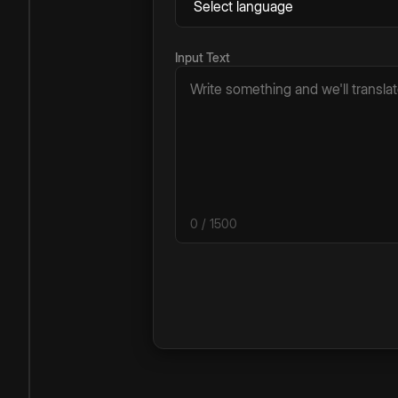
Input Text
0
/ 1500