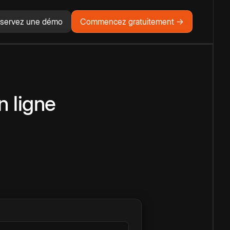
servez une démo
Commencez gratuitement →
n ligne