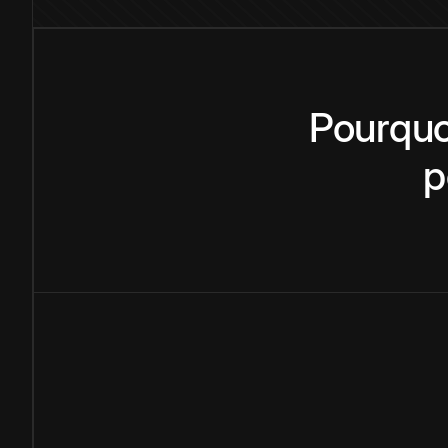
Pourquo
p