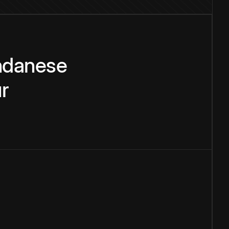
ndanese
r