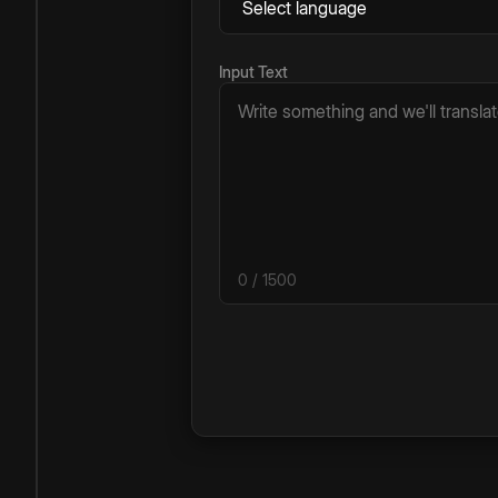
Input Text
0
/ 1500