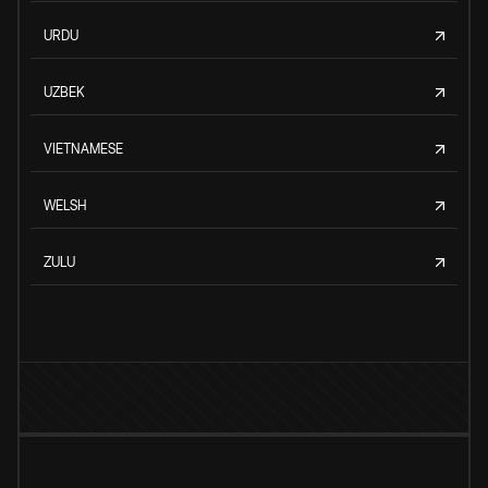
URDU
UZBEK
VIETNAMESE
WELSH
ZULU