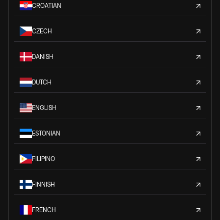
CROATIAN
CZECH
DANISH
DUTCH
ENGLISH
ESTONIAN
FILIPINO
FINNISH
FRENCH