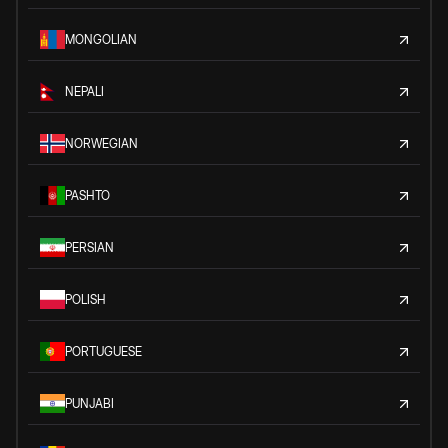
MONGOLIAN
NEPALI
NORWEGIAN
PASHTO
PERSIAN
POLISH
PORTUGUESE
PUNJABI