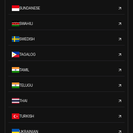
SUNDANESE
SWAHILI
SWEDISH
TAGALOG
TAMIL
TELUGU
THAI
TURKISH
UKRAINIAN