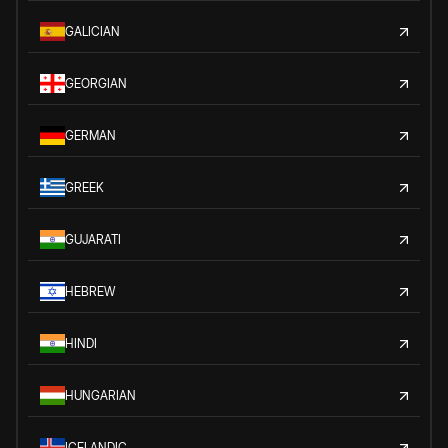
GALICIAN
GEORGIAN
GERMAN
GREEK
GUJARATI
HEBREW
HINDI
HUNGARIAN
ICELANDIC