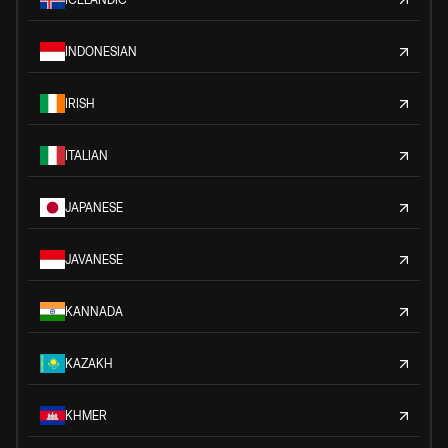
INDONESIAN
IRISH
ITALIAN
JAPANESE
JAVANESE
KANNADA
KAZAKH
KHMER