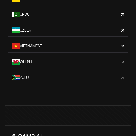
URDU
UZBEK
VIETNAMESE
WELSH
ZULU