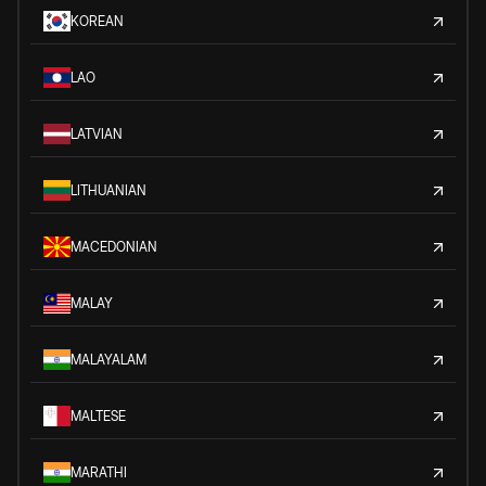
KOREAN
LAO
LATVIAN
LITHUANIAN
MACEDONIAN
MALAY
MALAYALAM
MALTESE
MARATHI