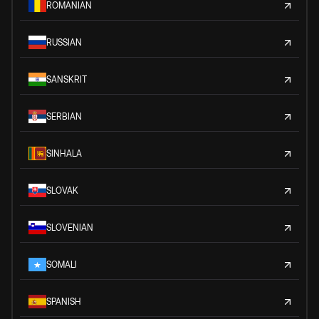
ROMANIAN
RUSSIAN
SANSKRIT
SERBIAN
SINHALA
SLOVAK
SLOVENIAN
SOMALI
SPANISH