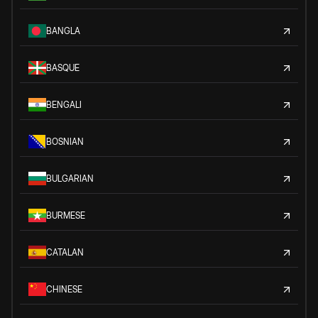
BANGLA
BASQUE
BENGALI
BOSNIAN
BULGARIAN
BURMESE
CATALAN
CHINESE