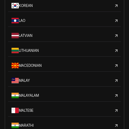
KOREAN
LAO
LATVIAN
LITHUANIAN
MACEDONIAN
MALAY
MALAYALAM
MALTESE
MARATHI