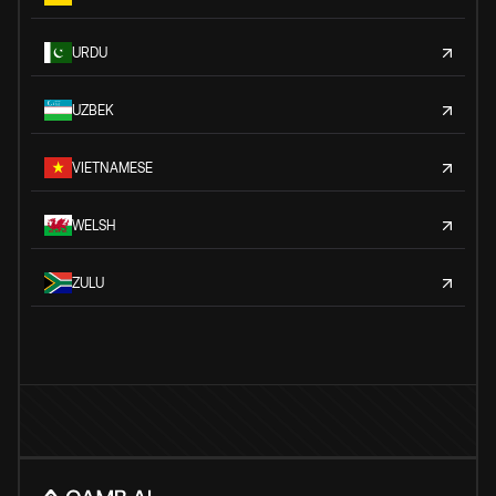
URDU
UZBEK
VIETNAMESE
WELSH
ZULU