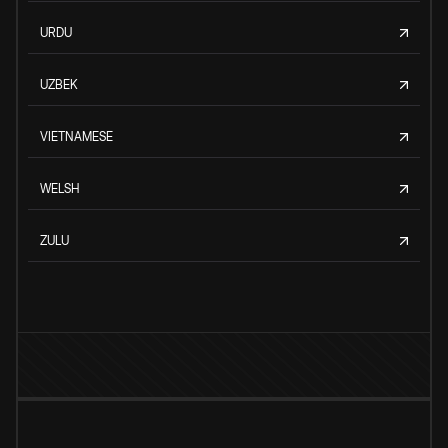
URDU
UZBEK
VIETNAMESE
WELSH
ZULU