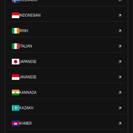
INDONESIAN
IRISH
ITALIAN
JAPANESE
JAVANESE
KANNADA
KAZAKH
KHMER