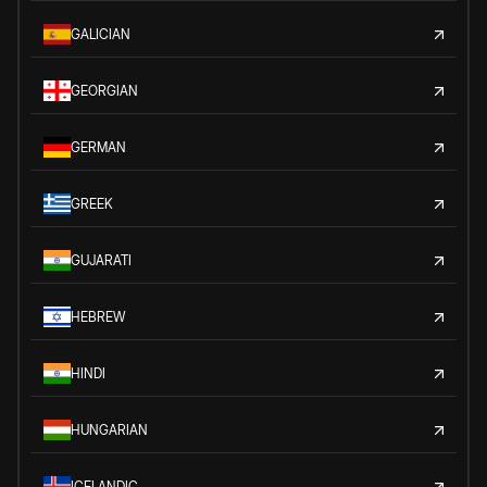
GALICIAN
GEORGIAN
GERMAN
GREEK
GUJARATI
HEBREW
HINDI
HUNGARIAN
ICELANDIC