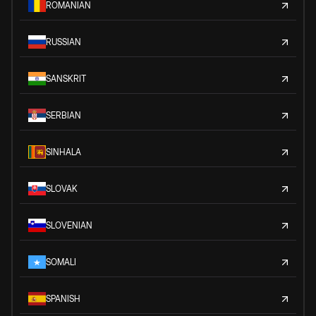
ROMANIAN
RUSSIAN
SANSKRIT
SERBIAN
SINHALA
SLOVAK
SLOVENIAN
SOMALI
SPANISH