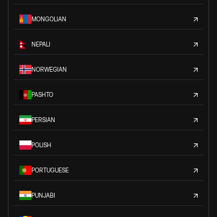
MONGOLIAN
NEPALI
NORWEGIAN
PASHTO
PERSIAN
POLISH
PORTUGUESE
PUNJABI