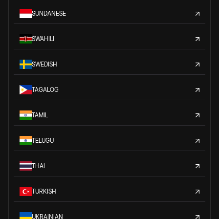
SUNDANESE
SWAHILI
SWEDISH
TAGALOG
TAMIL
TELUGU
THAI
TURKISH
UKRAINIAN