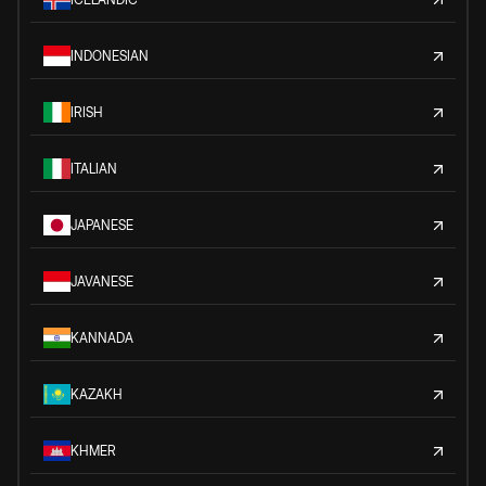
INDONESIAN
IRISH
ITALIAN
JAPANESE
JAVANESE
KANNADA
KAZAKH
KHMER