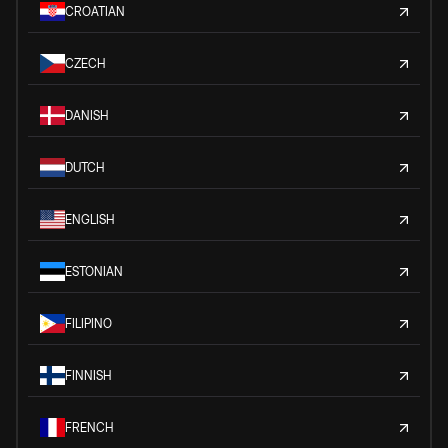
CROATIAN
CZECH
DANISH
DUTCH
ENGLISH
ESTONIAN
FILIPINO
FINNISH
FRENCH