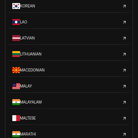
KOREAN
LAO
LATVIAN
LITHUANIAN
MACEDONIAN
MALAY
MALAYALAM
MALTESE
MARATHI