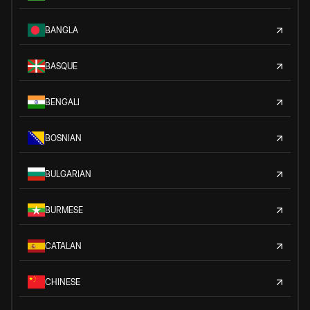
BANGLA
BASQUE
BENGALI
BOSNIAN
BULGARIAN
BURMESE
CATALAN
CHINESE