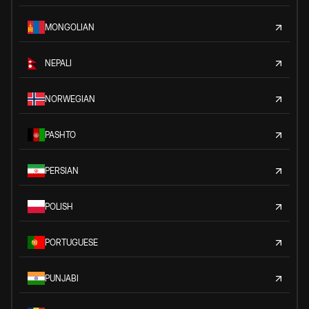
MONGOLIAN
NEPALI
NORWEGIAN
PASHTO
PERSIAN
POLISH
PORTUGUESE
PUNJABI