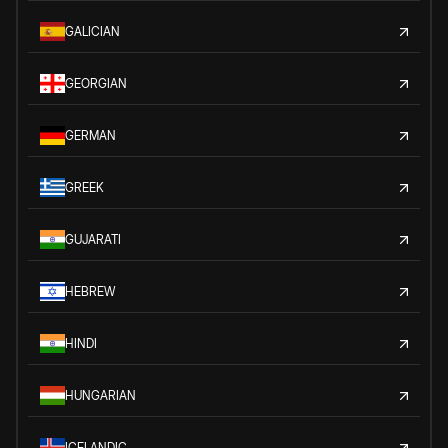
GALICIAN
GEORGIAN
GERMAN
GREEK
GUJARATI
HEBREW
HINDI
HUNGARIAN
ICELANDIC