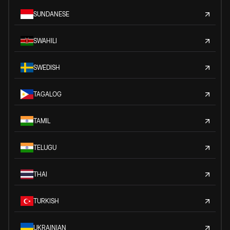
SUNDANESE
SWAHILI
SWEDISH
TAGALOG
TAMIL
TELUGU
THAI
TURKISH
UKRAINIAN