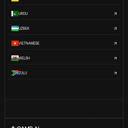
URDU
UZBEK
VIETNAMESE
WELSH
ZULU