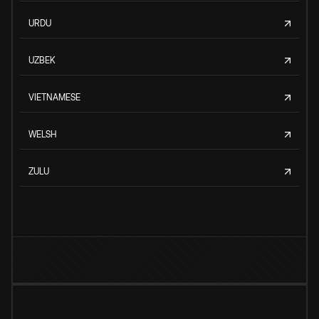
URDU
UZBEK
VIETNAMESE
WELSH
ZULU