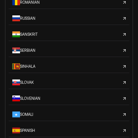
ROMANIAN
RUSSIAN
SANSKRIT
SERBIAN
SINHALA
SLOVAK
SLOVENIAN
SOMALI
SPANISH