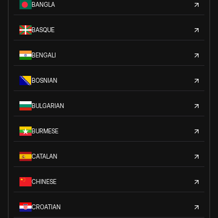
BANGLA
BASQUE
BENGALI
BOSNIAN
BULGARIAN
BURMESE
CATALAN
CHINESE
CROATIAN