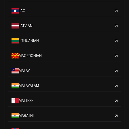
LAO
LATVIAN
LITHUANIAN
MACEDONIAN
MALAY
MALAYALAM
MALTESE
MARATHI