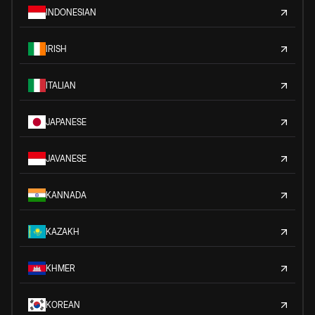
INDONESIAN
IRISH
ITALIAN
JAPANESE
JAVANESE
KANNADA
KAZAKH
KHMER
KOREAN