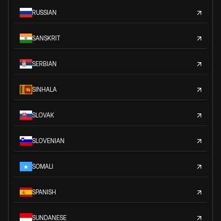
RUSSIAN
SANSKRIT
SERBIAN
SINHALA
SLOVAK
SLOVENIAN
SOMALI
SPANISH
SUNDANESE