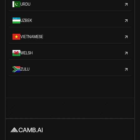
URDU
UZBEK
VIETNAMESE
WELSH
ZULU