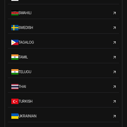
SWAHILI
SWEDISH
TAGALOG
TAMIL
TELUGU
THAI
TURKISH
UKRAINIAN