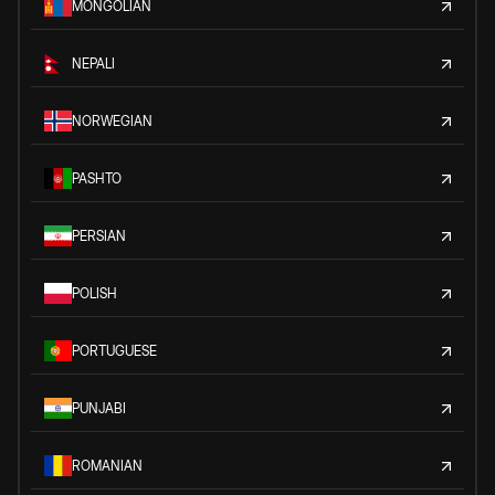
MONGOLIAN
NEPALI
NORWEGIAN
PASHTO
PERSIAN
POLISH
PORTUGUESE
PUNJABI
ROMANIAN