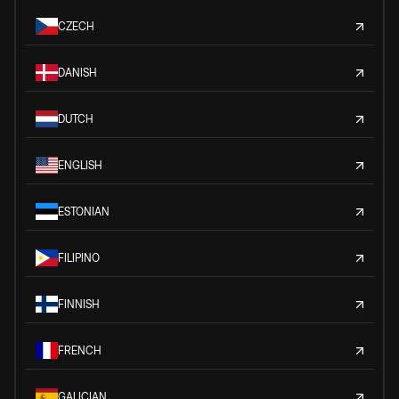
CZECH
DANISH
DUTCH
ENGLISH
ESTONIAN
FILIPINO
FINNISH
FRENCH
GALICIAN