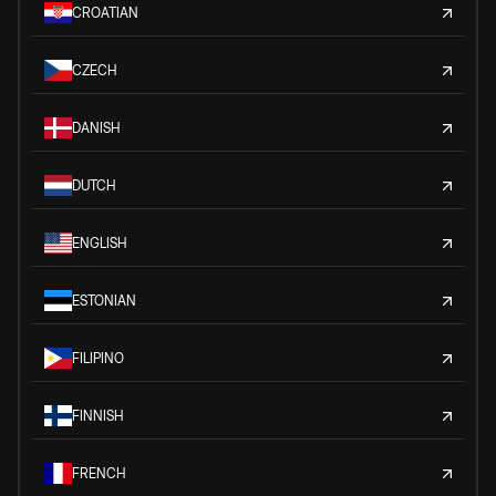
CROATIAN
CZECH
DANISH
DUTCH
ENGLISH
ESTONIAN
FILIPINO
FINNISH
FRENCH