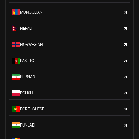
MONGOLIAN
NEPALI
NORWEGIAN
PASHTO
PERSIAN
POLISH
PORTUGUESE
PUNJABI