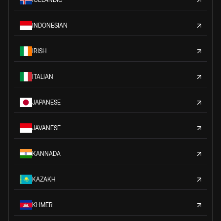
INDONESIAN
IRISH
ITALIAN
JAPANESE
JAVANESE
KANNADA
KAZAKH
KHMER