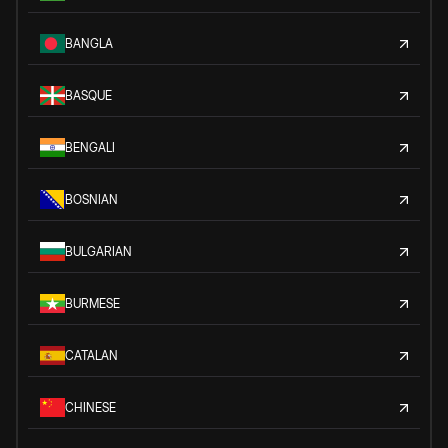
BANGLA
BASQUE
BENGALI
BOSNIAN
BULGARIAN
BURMESE
CATALAN
CHINESE