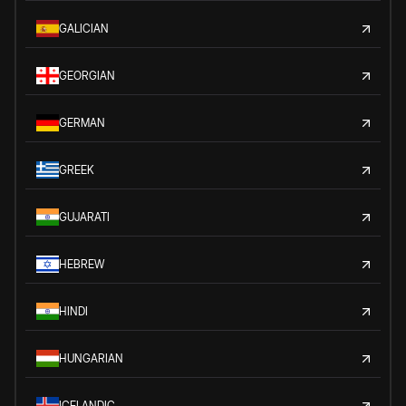
GALICIAN
GEORGIAN
GERMAN
GREEK
GUJARATI
HEBREW
HINDI
HUNGARIAN
ICELANDIC