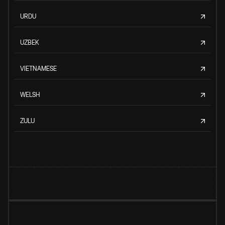
URDU
UZBEK
VIETNAMESE
WELSH
ZULU