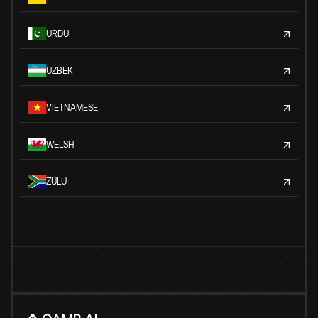
URDU
UZBEK
VIETNAMESE
WELSH
ZULU