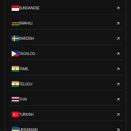
SUNDANESE
SWAHILI
SWEDISH
TAGALOG
TAMIL
TELUGU
THAI
TURKISH
UKRAINIAN