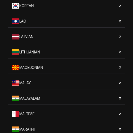
KOREAN
LAO
LATVIAN
LITHUANIAN
MACEDONIAN
MALAY
MALAYALAM
MALTESE
MARATHI