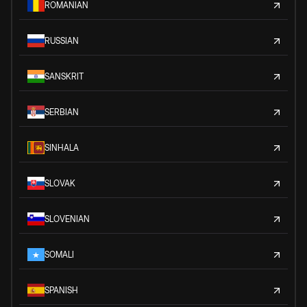
ROMANIAN
RUSSIAN
SANSKRIT
SERBIAN
SINHALA
SLOVAK
SLOVENIAN
SOMALI
SPANISH