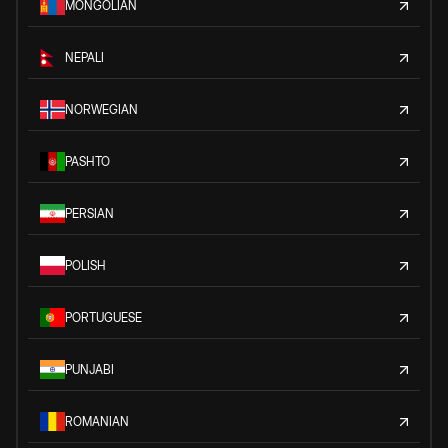
MONGOLIAN
NEPALI
NORWEGIAN
PASHTO
PERSIAN
POLISH
PORTUGUESE
PUNJABI
ROMANIAN