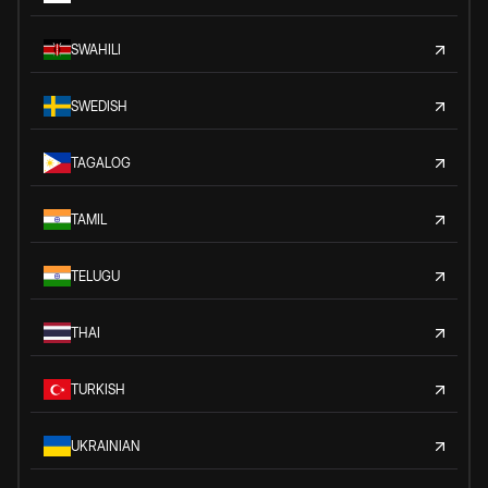
SWAHILI
SWEDISH
TAGALOG
TAMIL
TELUGU
THAI
TURKISH
UKRAINIAN