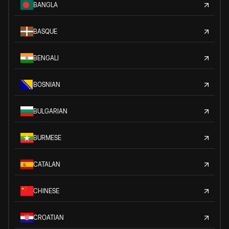
BANGLA
BASQUE
BENGALI
BOSNIAN
BULGARIAN
BURMESE
CATALAN
CHINESE
CROATIAN