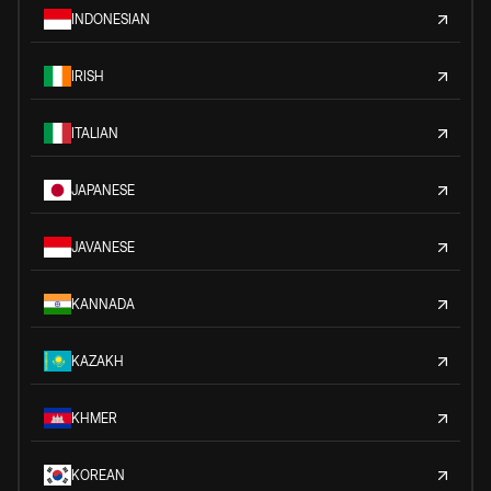
INDONESIAN
IRISH
ITALIAN
JAPANESE
JAVANESE
KANNADA
KAZAKH
KHMER
KOREAN