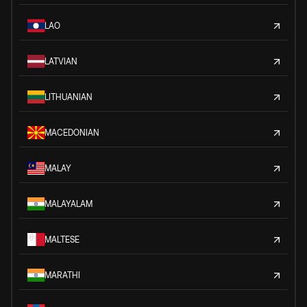
LAO
LATVIAN
LITHUANIAN
MACEDONIAN
MALAY
MALAYALAM
MALTESE
MARATHI