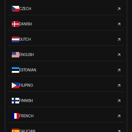
CZECH
DANISH
DUTCH
ENGLISH
ESTONIAN
FILIPINO
FINNISH
FRENCH
GALICIAN