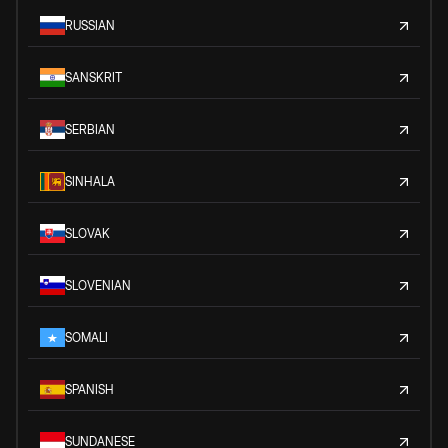
RUSSIAN
SANSKRIT
SERBIAN
SINHALA
SLOVAK
SLOVENIAN
SOMALI
SPANISH
SUNDANESE