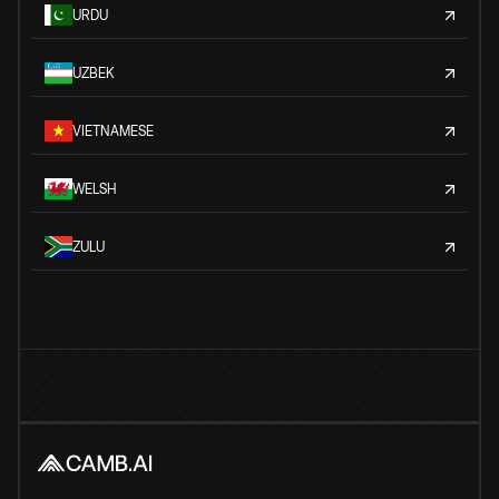
URDU
UZBEK
VIETNAMESE
WELSH
ZULU