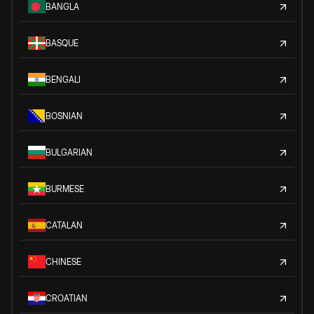
BANGLA
BASQUE
BENGALI
BOSNIAN
BULGARIAN
BURMESE
CATALAN
CHINESE
CROATIAN