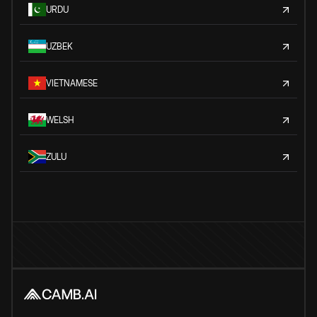
URDU
UZBEK
VIETNAMESE
WELSH
ZULU