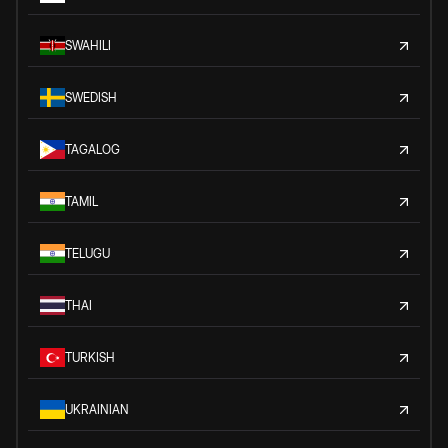
SWAHILI
SWEDISH
TAGALOG
TAMIL
TELUGU
THAI
TURKISH
UKRAINIAN