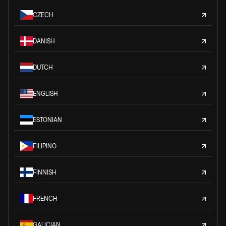
CZECH
DANISH
DUTCH
ENGLISH
ESTONIAN
FILIPINO
FINNISH
FRENCH
GALICIAN