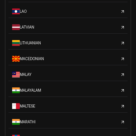
LAO
LATVIAN
LITHUANIAN
MACEDONIAN
MALAY
MALAYALAM
MALTESE
MARATHI