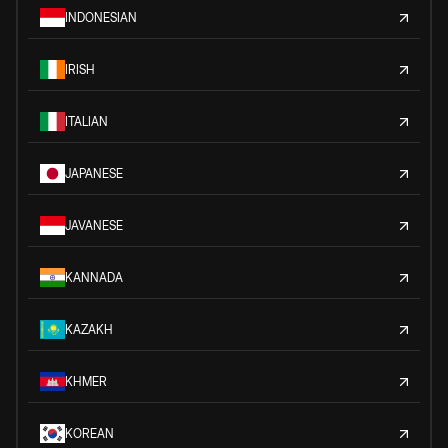
INDONESIAN
IRISH
ITALIAN
JAPANESE
JAVANESE
KANNADA
KAZAKH
KHMER
KOREAN