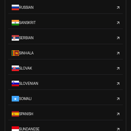
RUSSIAN
SANSKRIT
SERBIAN
SINHALA
SLOVAK
SLOVENIAN
SOMALI
SPANISH
SUNDANESE