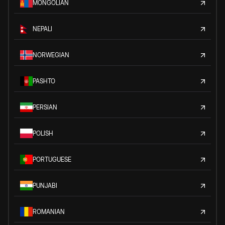
MONGOLIAN
NEPALI
NORWEGIAN
PASHTO
PERSIAN
POLISH
PORTUGUESE
PUNJABI
ROMANIAN