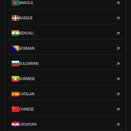
BANGLA
BASQUE
BENGALI
BOSNIAN
BULGARIAN
BURMESE
CATALAN
CHINESE
CROATIAN