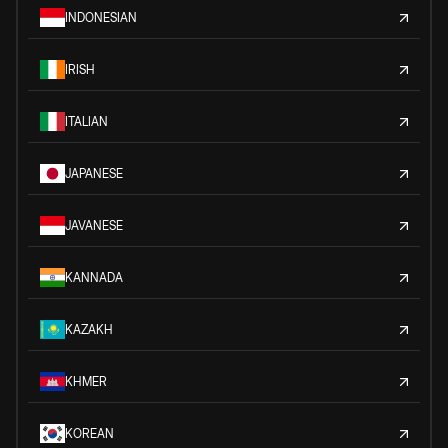
INDONESIAN
IRISH
ITALIAN
JAPANESE
JAVANESE
KANNADA
KAZAKH
KHMER
KOREAN