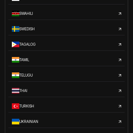
SWAHILI
SWEDISH
TAGALOG
TAMIL
TELUGU
THAI
TURKISH
UKRAINIAN