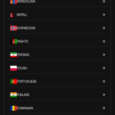
MONGOLIAN
NEPALI
NORWEGIAN
PASHTO
PERSIAN
POLISH
PORTUGUESE
PUNJABI
ROMANIAN