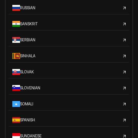
RUSSIAN
SANSKRIT
SERBIAN
SINHALA
SLOVAK
SLOVENIAN
SOMALI
SPANISH
SUNDANESE