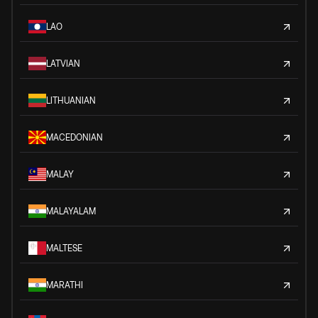
LAO
LATVIAN
LITHUANIAN
MACEDONIAN
MALAY
MALAYALAM
MALTESE
MARATHI