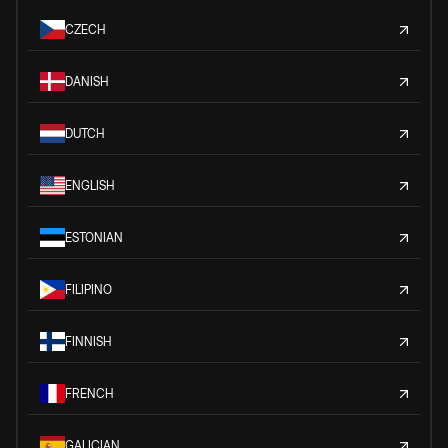
CZECH
DANISH
DUTCH
ENGLISH
ESTONIAN
FILIPINO
FINNISH
FRENCH
GALICIAN