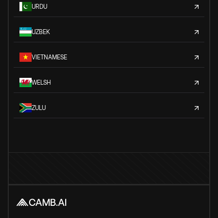
URDU
UZBEK
VIETNAMESE
WELSH
ZULU