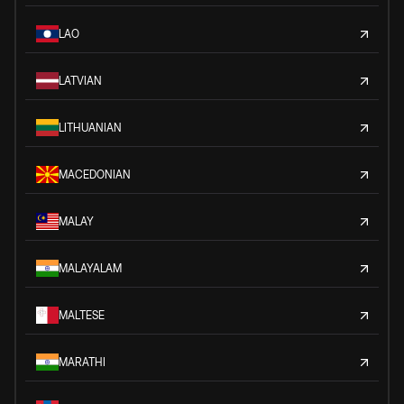
LAO
LATVIAN
LITHUANIAN
MACEDONIAN
MALAY
MALAYALAM
MALTESE
MARATHI