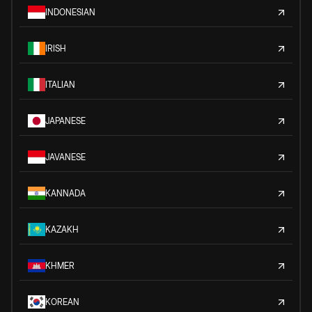
INDONESIAN
IRISH
ITALIAN
JAPANESE
JAVANESE
KANNADA
KAZAKH
KHMER
KOREAN