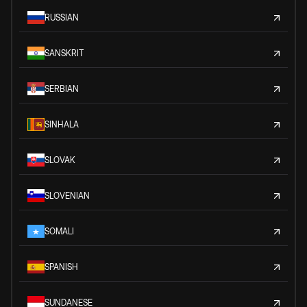
RUSSIAN
SANSKRIT
SERBIAN
SINHALA
SLOVAK
SLOVENIAN
SOMALI
SPANISH
SUNDANESE