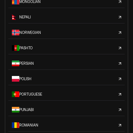
MONGOLIAN
NEPALI
NORWEGIAN
PASHTO
PERSIAN
POLISH
PORTUGUESE
PUNJABI
ROMANIAN