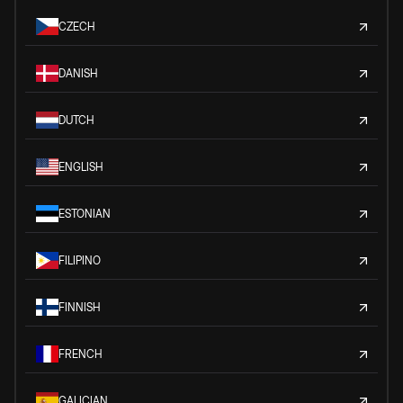
CZECH
DANISH
DUTCH
ENGLISH
ESTONIAN
FILIPINO
FINNISH
FRENCH
GALICIAN