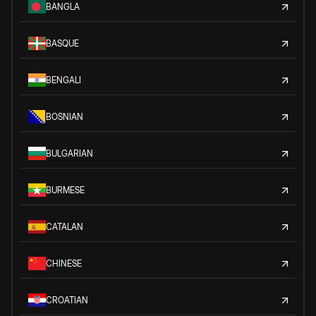
BANGLA
BASQUE
BENGALI
BOSNIAN
BULGARIAN
BURMESE
CATALAN
CHINESE
CROATIAN