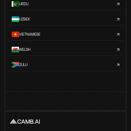
URDU
UZBEK
VIETNAMESE
WELSH
ZULU