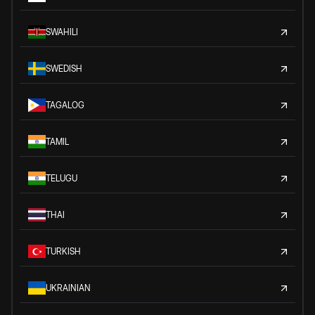
SWAHILI
SWEDISH
TAGALOG
TAMIL
TELUGU
THAI
TURKISH
UKRAINIAN