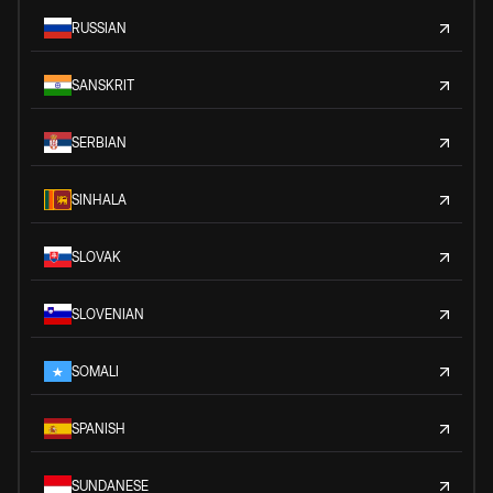
RUSSIAN
SANSKRIT
SERBIAN
SINHALA
SLOVAK
SLOVENIAN
SOMALI
SPANISH
SUNDANESE