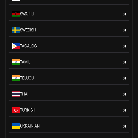
SWAHILI
SWEDISH
TAGALOG
TAMIL
TELUGU
THAI
TURKISH
UKRAINIAN