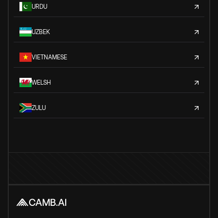
URDU
UZBEK
VIETNAMESE
WELSH
ZULU