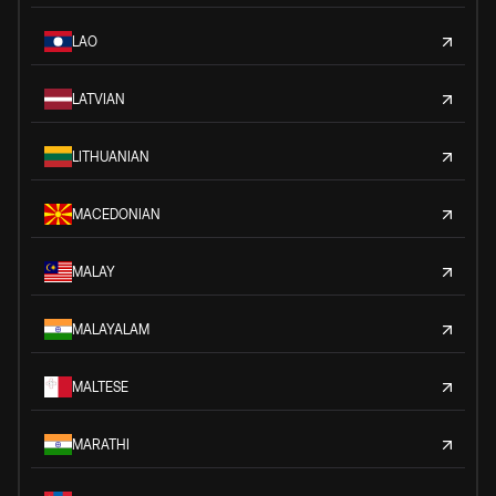
LAO
LATVIAN
LITHUANIAN
MACEDONIAN
MALAY
MALAYALAM
MALTESE
MARATHI