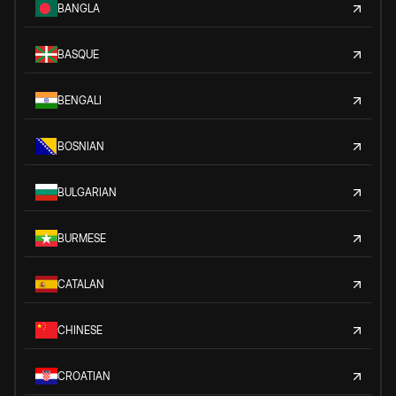
BANGLA
BASQUE
BENGALI
BOSNIAN
BULGARIAN
BURMESE
CATALAN
CHINESE
CROATIAN