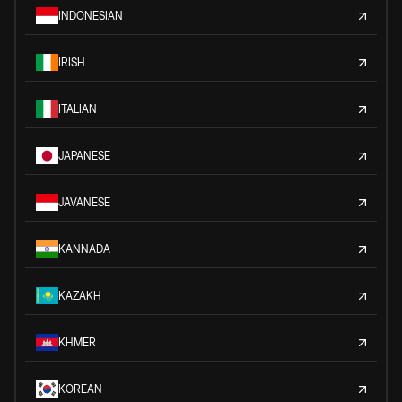
INDONESIAN
IRISH
ITALIAN
JAPANESE
JAVANESE
KANNADA
KAZAKH
KHMER
KOREAN