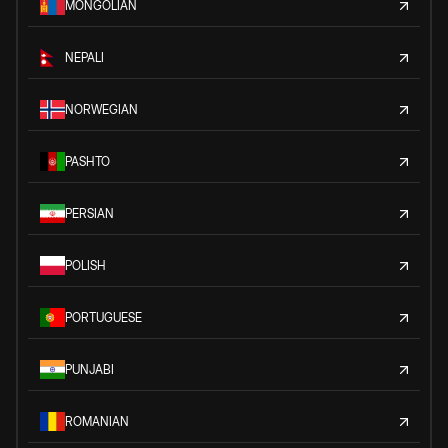
MONGOLIAN
NEPALI
NORWEGIAN
PASHTO
PERSIAN
POLISH
PORTUGUESE
PUNJABI
ROMANIAN