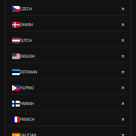
CZECH
DANISH
DUTCH
ENGLISH
ESTONIAN
FILIPINO
FINNISH
FRENCH
GALICIAN