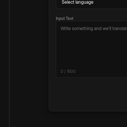
Input Text
0
/ 1500