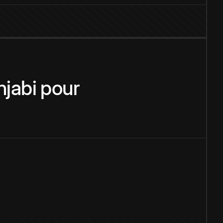
njabi
pour