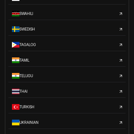
SWAHILI
SWEDISH
TAGALOG
TAMIL
TELUGU
THAI
TURKISH
UKRAINIAN