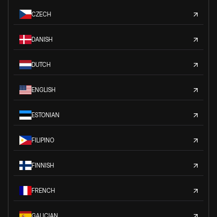
CZECH
DANISH
DUTCH
ENGLISH
ESTONIAN
FILIPINO
FINNISH
FRENCH
GALICIAN