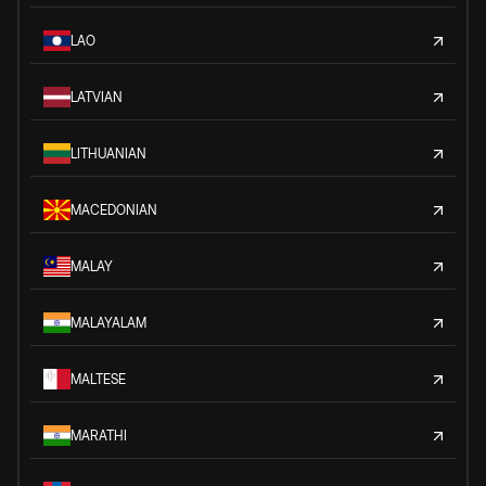
LAO
LATVIAN
LITHUANIAN
MACEDONIAN
MALAY
MALAYALAM
MALTESE
MARATHI