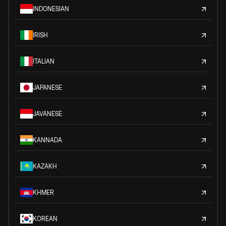
INDONESIAN
IRISH
ITALIAN
JAPANESE
JAVANESE
KANNADA
KAZAKH
KHMER
KOREAN