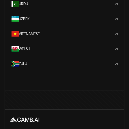
URDU
UZBEK
VIETNAMESE
WELSH
ZULU