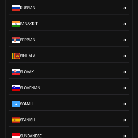
RUSSIAN
SANSKRIT
SERBIAN
SINHALA
SLOVAK
SLOVENIAN
SOMALI
SPANISH
SUNDANESE