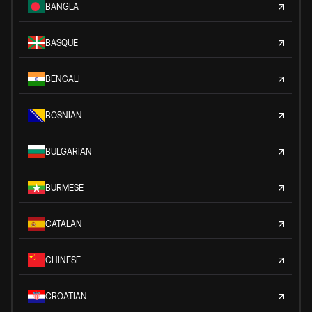
BANGLA
BASQUE
BENGALI
BOSNIAN
BULGARIAN
BURMESE
CATALAN
CHINESE
CROATIAN