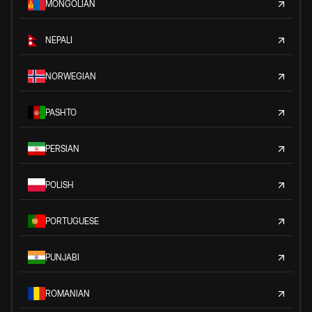
MONGOLIAN
NEPALI
NORWEGIAN
PASHTO
PERSIAN
POLISH
PORTUGUESE
PUNJABI
ROMANIAN