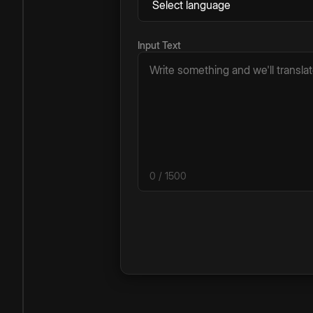
Input Text
0
/ 1500