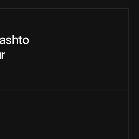
ashto
r