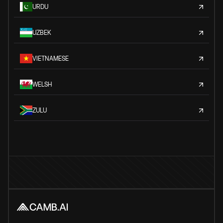
URDU
UZBEK
VIETNAMESE
WELSH
ZULU