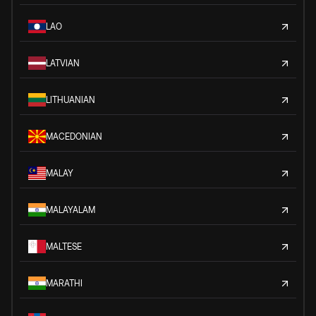
LAO
LATVIAN
LITHUANIAN
MACEDONIAN
MALAY
MALAYALAM
MALTESE
MARATHI