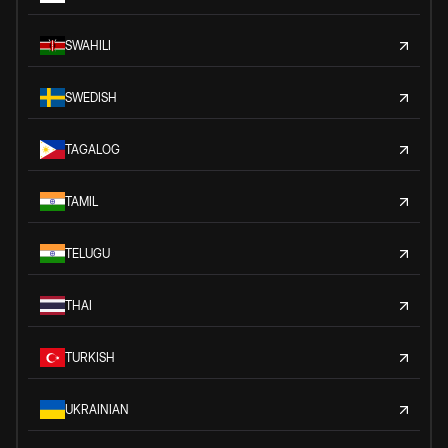
SWAHILI
SWEDISH
TAGALOG
TAMIL
TELUGU
THAI
TURKISH
UKRAINIAN