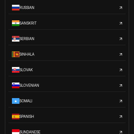
RUSSIAN
SANSKRIT
SERBIAN
SINHALA
SLOVAK
SLOVENIAN
SOMALI
SPANISH
SUNDANESE