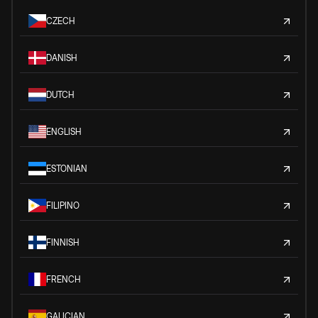
CZECH
DANISH
DUTCH
ENGLISH
ESTONIAN
FILIPINO
FINNISH
FRENCH
GALICIAN