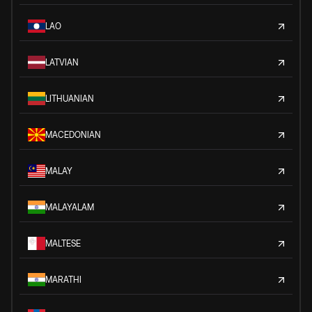
LAO
LATVIAN
LITHUANIAN
MACEDONIAN
MALAY
MALAYALAM
MALTESE
MARATHI