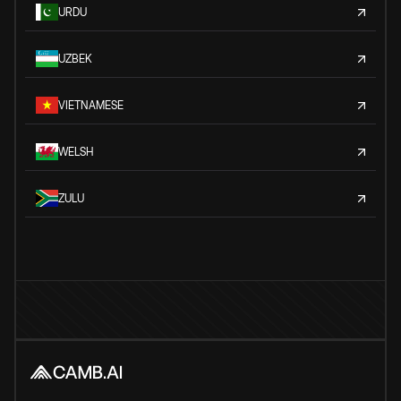
URDU
UZBEK
VIETNAMESE
WELSH
ZULU