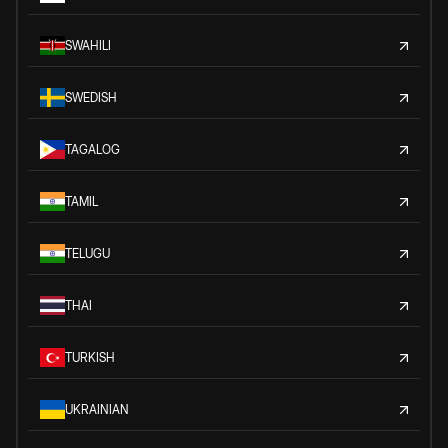
SWAHILI
SWEDISH
TAGALOG
TAMIL
TELUGU
THAI
TURKISH
UKRAINIAN