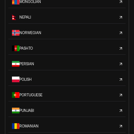
MONGOLIAN
NEPALI
NORWEGIAN
PASHTO
PERSIAN
POLISH
PORTUGUESE
PUNJABI
ROMANIAN