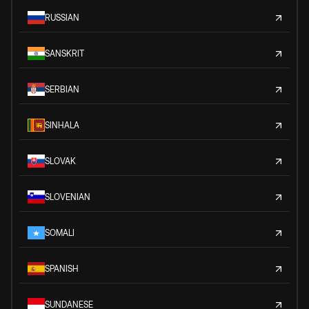
RUSSIAN
SANSKRIT
SERBIAN
SINHALA
SLOVAK
SLOVENIAN
SOMALI
SPANISH
SUNDANESE