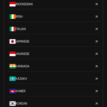
INDONESIAN
IRISH
ITALIAN
JAPANESE
JAVANESE
KANNADA
KAZAKH
KHMER
KOREAN