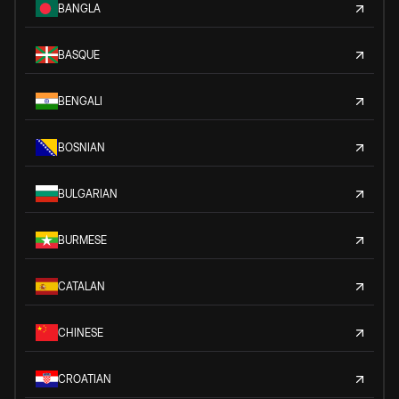
BANGLA
BASQUE
BENGALI
BOSNIAN
BULGARIAN
BURMESE
CATALAN
CHINESE
CROATIAN