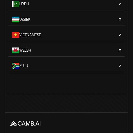
URDU
UZBEK
VIETNAMESE
WELSH
ZULU