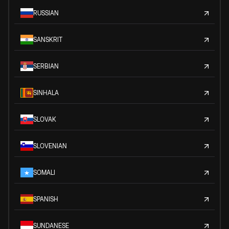
RUSSIAN
SANSKRIT
SERBIAN
SINHALA
SLOVAK
SLOVENIAN
SOMALI
SPANISH
SUNDANESE