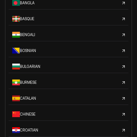
BANGLA
BASQUE
BENGALI
BOSNIAN
BULGARIAN
BURMESE
CATALAN
CHINESE
CROATIAN