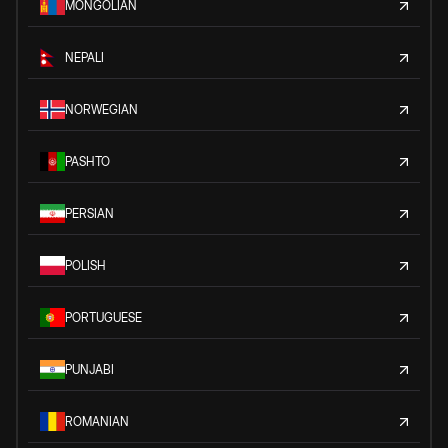
MONGOLIAN
NEPALI
NORWEGIAN
PASHTO
PERSIAN
POLISH
PORTUGUESE
PUNJABI
ROMANIAN