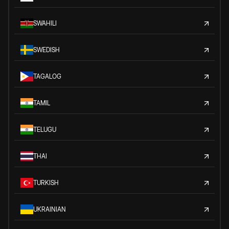
SWAHILI
SWEDISH
TAGALOG
TAMIL
TELUGU
THAI
TURKISH
UKRAINIAN