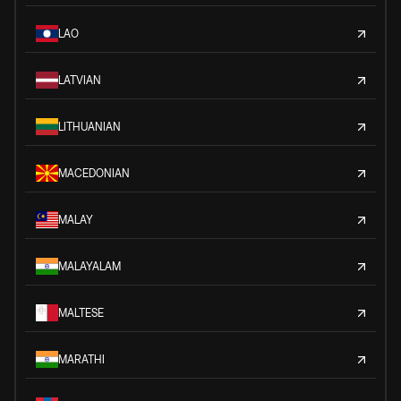
LAO
LATVIAN
LITHUANIAN
MACEDONIAN
MALAY
MALAYALAM
MALTESE
MARATHI