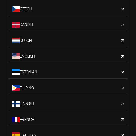
CZECH
DANISH
DUTCH
ENGLISH
ESTONIAN
FILIPINO
FINNISH
FRENCH
GALICIAN