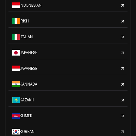
INDONESIAN
IRISH
ITALIAN
JAPANESE
JAVANESE
KANNADA
KAZAKH
KHMER
KOREAN