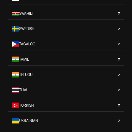
SWAHILI
SWEDISH
TAGALOG
TAMIL
TELUGU
THAI
TURKISH
UKRAINIAN