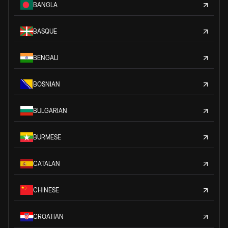
BANGLA
BASQUE
BENGALI
BOSNIAN
BULGARIAN
BURMESE
CATALAN
CHINESE
CROATIAN