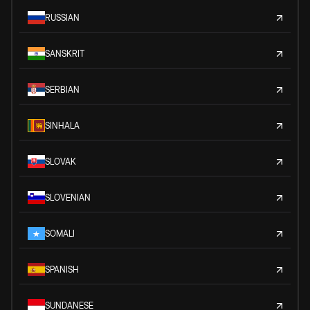
RUSSIAN
SANSKRIT
SERBIAN
SINHALA
SLOVAK
SLOVENIAN
SOMALI
SPANISH
SUNDANESE