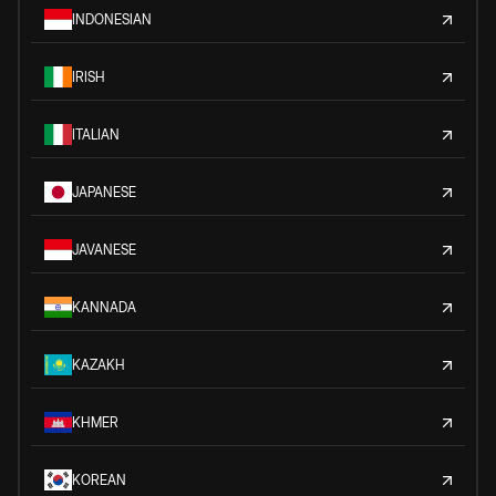
INDONESIAN
IRISH
ITALIAN
JAPANESE
JAVANESE
KANNADA
KAZAKH
KHMER
KOREAN