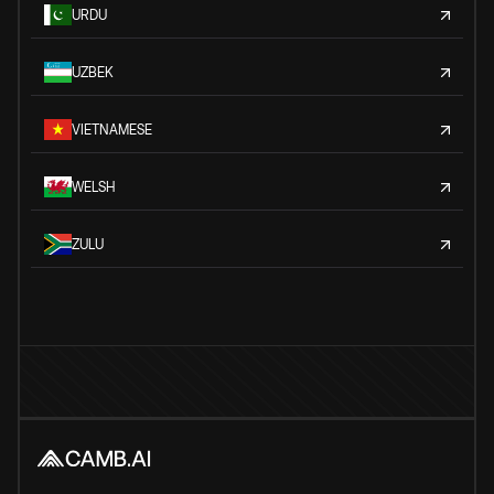
URDU
UZBEK
VIETNAMESE
WELSH
ZULU