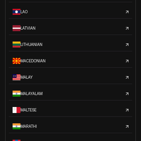
LAO
LATVIAN
LITHUANIAN
MACEDONIAN
MALAY
MALAYALAM
MALTESE
MARATHI