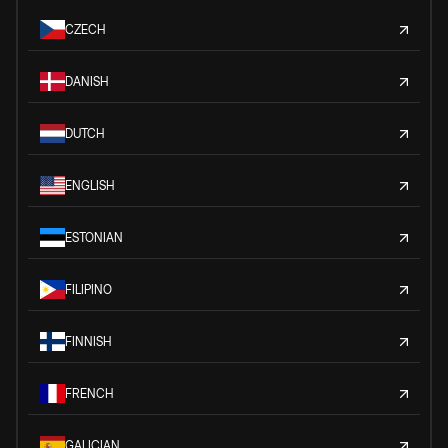
CZECH
DANISH
DUTCH
ENGLISH
ESTONIAN
FILIPINO
FINNISH
FRENCH
GALICIAN