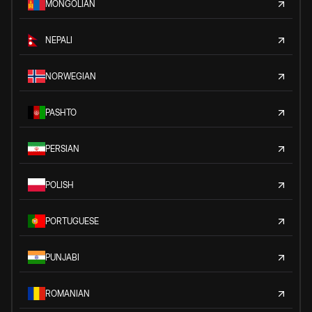
MONGOLIAN
NEPALI
NORWEGIAN
PASHTO
PERSIAN
POLISH
PORTUGUESE
PUNJABI
ROMANIAN