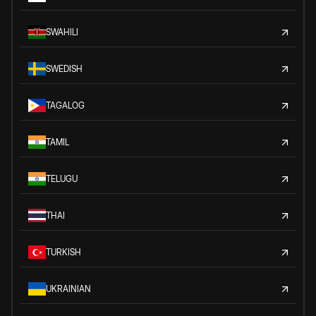
SWAHILI
SWEDISH
TAGALOG
TAMIL
TELUGU
THAI
TURKISH
UKRAINIAN