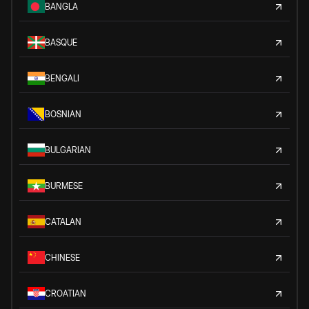
BANGLA
BASQUE
BENGALI
BOSNIAN
BULGARIAN
BURMESE
CATALAN
CHINESE
CROATIAN