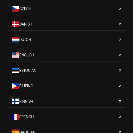
CZECH
DANISH
DUTCH
ENGLISH
ESTONIAN
FILIPINO
FINNISH
FRENCH
GALICIAN