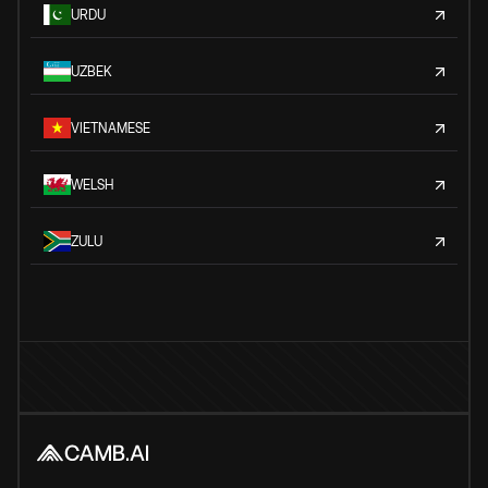
URDU
UZBEK
VIETNAMESE
WELSH
ZULU