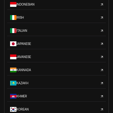
INDONESIAN
IRISH
ITALIAN
JAPANESE
JAVANESE
KANNADA
KAZAKH
KHMER
KOREAN