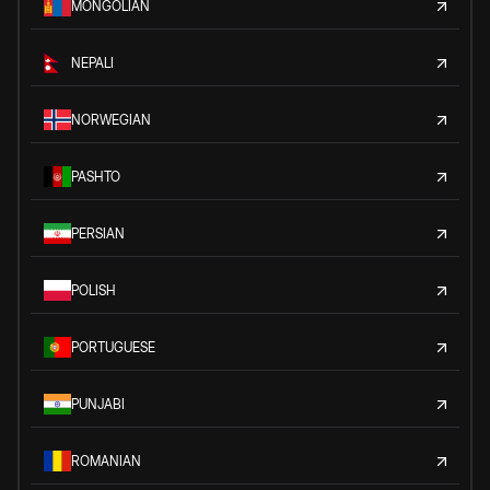
MONGOLIAN
NEPALI
NORWEGIAN
PASHTO
PERSIAN
POLISH
PORTUGUESE
PUNJABI
ROMANIAN