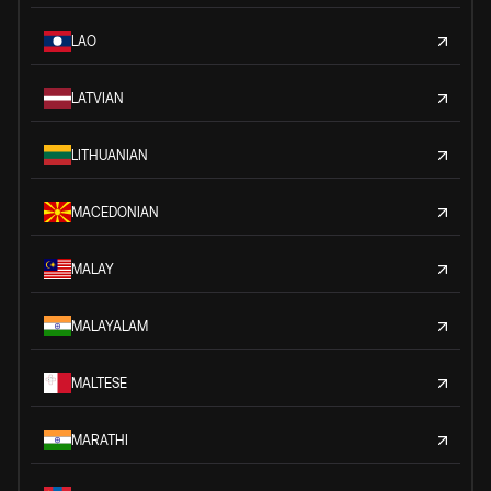
LAO
LATVIAN
LITHUANIAN
MACEDONIAN
MALAY
MALAYALAM
MALTESE
MARATHI