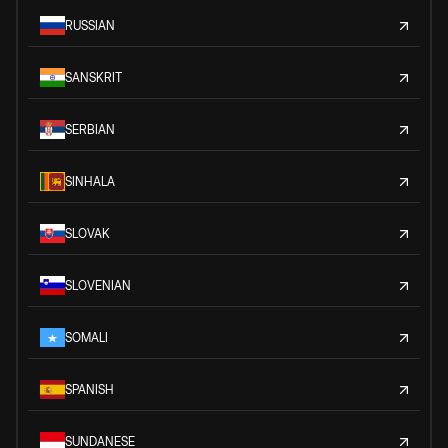
RUSSIAN
SANSKRIT
SERBIAN
SINHALA
SLOVAK
SLOVENIAN
SOMALI
SPANISH
SUNDANESE