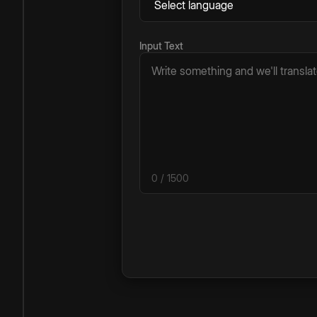
Input Text
0
/ 1500